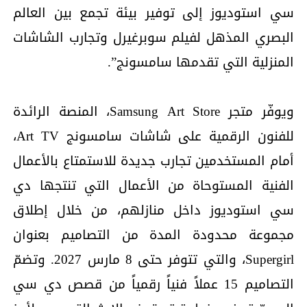
سي استوديوز إلى توفير بيئة تجمع بين العالم
البصري المذهل لفيلم سوبرغيرل وتجارب الشاشات
المنزلية التي تقدمها سامسونج”.
ويوفّر متجر Samsung Art Store، المنصة الرائدة
للفنون الرقمية على شاشات سامسونج Art TV،
أمام المستخدمين تجارب جديدة للاستمتاع بالأعمال
الفنية المستوحاة من الأعمال التي تنتجها دي
سي استوديوز داخل منازلهم، من خلال إطلاق
مجموعة محدودة المدة من التصاميم بعنوان
Supergirl، والتي تتوفر حتى 8 مارس 2027. وتضمّ
التصاميم 15 عملاً فنياً رقمياً من قصص دي سي