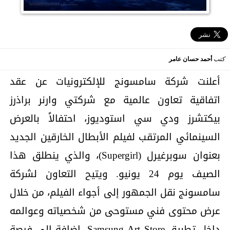
كتب
أحمد حسان عامر
أعلنت شركة سامسونج للإلكترونيات عن عقد
اتفاقية تعاون عالمية مع شركتي وارنر براذرز
بيكتشرز ودي سي استوديوز، احتفالاً بالعرض
السينمائي المرتقب لفيلم الأبطال الخارقين الجديد
بعنوان سوبرغيرل (Supergirl)، والذي ينطلق هذا
الصيف يوم 24 يونيو. ويتيح التعاون لشركة
سامسونج نقل الجمهور إلى أجواء الفيلم، من خلال
عرض محتوى فني مستوحى من شخصياته وعوالمه
داخل تطبيق Samsung Art Store، إضافة إلى فرصة