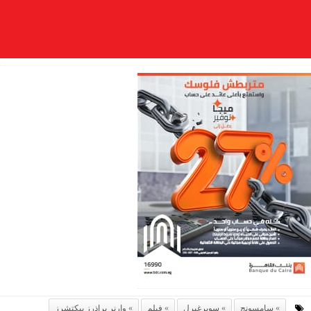
سامسونج
سوبرغيرل
فيلم
وارنر براذرز بيكتشرز