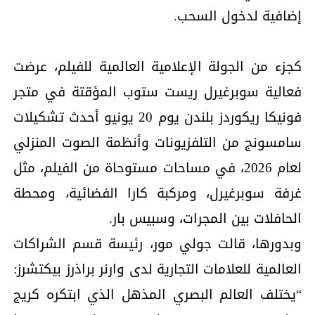
إضافية لدخول السحب.
كجزء من الجولة الإعلامية العالمية للفيلم، عرضت
فعالية سوبرغيرل ريست ستوب المؤقتة في متجر
فونيكا ريكوردز بلندن يوم 20 يونيو أحدث تشكيلات
سامسونج من التلفزيونات وأنظمة الصوت المنزلي
لعام 2026، في مساحات مستوحاة من الفيلم، مثل
غرفة سوبرغيرل، ومركبة كارا الفضائية، ومحطة
الحافلات بين المجرات، وسبيس بار.
وبدورها، قالت جولي مور، رئيسة قسم الشراكات
العالمية للعلامات التجارية لدى وارنر براذرز بيكتشرز:
“يختلف العالم البصري المذهل الذي ابتكره كريج