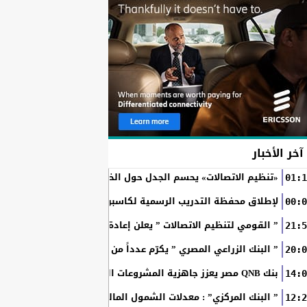
آخر الأخبار
«تنظيم الاتصالات» يحسم الجدل حول الخطوط المسجلة بأسماء ال
01:1
RAKICT تعلن عن شراكة استراتيجية مع MCS لإطلاق محفظة التدريب الرسمية لكاسبرسكي
00:0
” القومي لتنظيم الاتصالات ” يعلن إعادة إتاحة خدمة «أرقامي» عبر تطبيق My NTRA ب
21:5
” البنك الزراعي المصري ” يكرّم عدداً من موظفيه المتميزين لتحق
20:0
بنك QNB مصر يعزز جاهزية المشروعات الصغيرة والمتوسطة للنمو والتوسع من خلال برنامج أبطال المشروعات الصغيرة...
14:0
” البنك المركزي” : معدلات الشمول المالي تواصل ارتفاعها 79% من المواطنين يمتلكون حسابات نشطة...
12:2