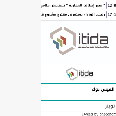
” مصر إيطاليا العقارية ” تستعرض ملامح “سولاري” التي تتشكل على أرض
12:0
رئيس الوزراء يستعرض مقترح مشروع قانون الاتحاد المصري للمطور
17:1
الفيس بوك
تويتر
Tweets by bnecono