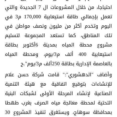
احتياجا، من خلال المشروعات ال 7 الجديدة والتي
تعمل بإجمالي طاقة استيعابية 170,000 م3 في
اليوم وتخدم أكثر من مليون ونصف مواطن في
تلك المناطق، كما تستعد المجموعة لتسليم
مشروع محطة المياه بمدينة 6أكتوبر بطاقة
استيعابية 400 ألف م3/يوم، ومحطة المياه
بالعاصمة الإدارية بطاقة 250ألف م3/يوم".ح
وأضاف "الدهشوري":" قامت شركة حسن علام
للإنشاءات بتوقيع اتفاقية مع هيئة التنمية
الصناعية لإنشاء المرحلة الأولى لشبكات البنية
التحتية لمحطة معالجة مياه الصرف بغرب طهطا
بمحافظة سوهاج، ويستغرق تنفيذ المشروع 30