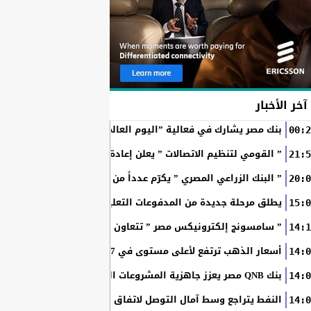
آخر الأخبار
بنك مصر يشارك في فعالية ”اليوم العالمي للشباب” ويقدم العديد 
00:2
” القومي لتنظيم الاتصالات ” يعلن إعادة إتاحة خدمة «أرقامي» عبر تطبيق My NTRA ب
21:5
” البنك الزراعي المصري ” يكرّم عدداً من موظفيه المتميزين لتحق
20:0
SchoolPay يطلق مرحلة جديدة من المدفوعات التعليمية الرقمية.. سداد ا
15:0
” سامسونج إلكترونيكس مصر ” تتعاون مع ويجز وLege-Cy في أحدث حملاتها للترويج لسلسلة Galaxy...
14:1
أسعار الذهب ترتفع لأعلى مستوى في 7 أسابيع بدعم آمال فتح مضيق هرمز
14:0
بنك QNB مصر يعزز جاهزية المشروعات الصغيرة والمتوسطة للنمو والتوسع من خلال برنامج أبطال المشروعات الصغيرة...
14:0
النفط يتراجع وسط آمال التوصل لاتفاق بين أمريكا وإيران
14:0