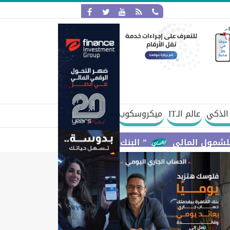
الذكي
عالم الـIT
ميكروسكوب
الي
” البنك المركزي” : معدلات الشمول المالي تواصل ارتفاعها 79% من المواطنين يمتلكون حسابات نشطة تمكنهم 