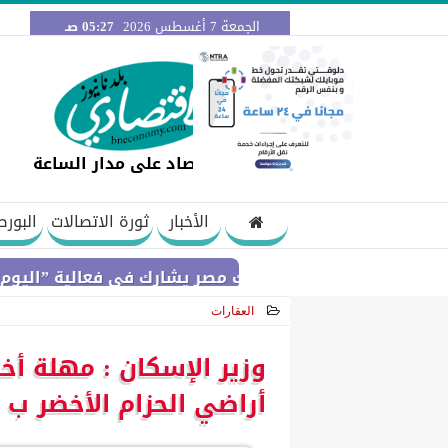
الجمعة 7 أغسطس 2026
05:27 صـ
اقتصاد على مدار الساعة
الأخبار
ثورة الاتصالات
البورص
بنك مصر يشارك في فعالية ”اليوم العالمي لل
العقارات
2021-03-20 11:57:05
وزير الإسكان : مهلة أخ
أراضي الحزام الأخضر ب 6 أكتوبر للتقدم بمستندات التعاقد