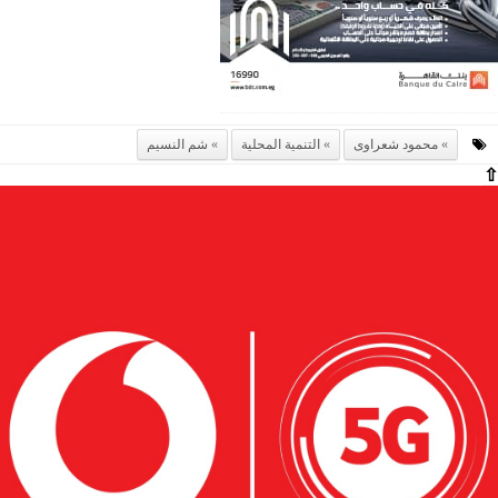
محمود شعراوى
التنمية المحلية
شم النسيم
⇧