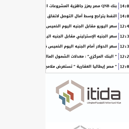
بنك QNB مصر يعزز جاهزية المشروعات الصغيرة والمتوسطة للنمو والتوسع من خلال برنامج أبطال المشروعات الصغيرة...
14:0
النفط يتراجع وسط آمال التوصل لاتفاق بين أمريكا وإيران
14:0
سعر اليورو مقابل الجنيه اليوم الخميس في البنوك المصرية
12:4
سعر الجنيه الإسترليني مقابل الجنيه اليوم الخميس في البنوك ال
12:3
سعر الدولار أمام الجنيه اليوم الخميس في البنوك المصرية
12:3
” البنك المركزي” : معدلات الشمول المالي تواصل ارتفاعها 79% من المواطنين يمتلكون حسابات نشطة...
12:2
” مصر إيطاليا العقارية ” تستعرض ملامح “سولاري” التي تتشكل على أرض
12:0