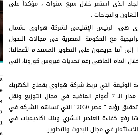
لجاد الذى استمر خلال سبع سنوات ، مؤكداً على
تعاون والنجاحات .
ري هى، الرئيس الإقليمى لشركة هواوى بشمال
استراتيجية مع الحكومة المصرية فى مجالات التحول
 إلى أننا حريصون على التطوير المستدام لأعمالنا؛
ساعدنا فى تحقيق نمو ١١,١٪ خلال العام الماضى رغم تحديات فيروس كورونا، التى
8
ة الوثيقة التي تربط شركة هواوي بقطاع الكهرباء
0
والطاقة المتجددة المصرى على مدار الـ 7 أعوام الماضية في مجال التوزيع ونقل
4
الكهرباء لتلبية متطلبات التنمية وتحقيق رؤية " مصر 2030" التي تساهم الشركة في
7
ا رفع كفاءة العنصر البشري وبناء اكاديميات في
1
لاستثمار في مجال البحوث والتطوير.
6