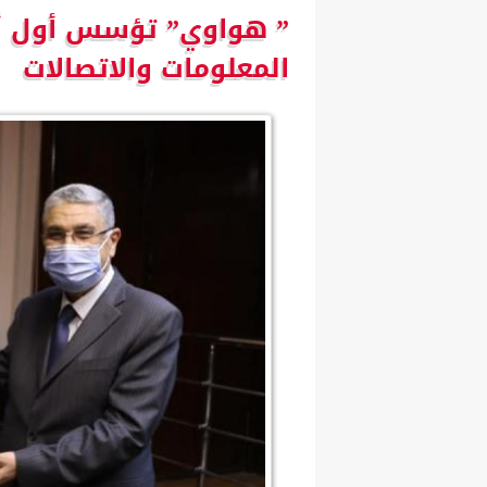
” هواوي” تؤسس أول أك
المعلومات والاتصالات