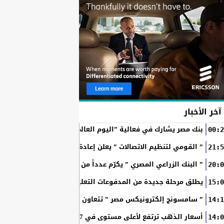
آخر الأخبار
بنك مصر يشارك في فعالية ”اليوم العالمي للشباب” ويقدم العديد 
00:2
” القومي لتنظيم الاتصالات ” يعلن إعادة إتاحة خدمة «أرقامي» عبر تطبيق My NTRA ب
21:5
” البنك الزراعي المصري ” يكرّم عدداً من موظفيه المتميزين لتحق
20:0
SchoolPay يطلق مرحلة جديدة من المدفوعات التعليمية الرقمية.. سداد ا
15:0
” سامسونج إلكترونيكس مصر ” تتعاون مع ويجز وLege-Cy في أحدث حملاتها للترويج لسلسلة Galaxy...
14:1
أسعار الذهب ترتفع لأعلى مستوى في 7 أسابيع بدعم آمال فتح مضيق هرمز
14:0