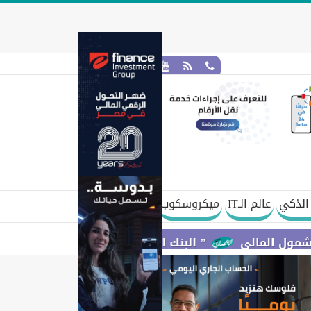
الذكي
عالم الـIT
ميكروسكوب
ي
” البنك المركزي” : معدلات الشمول المالي تواصل ارتفاعها 79% من المواطنين يمتلكون حسابات نشطة تمكنهم من إج