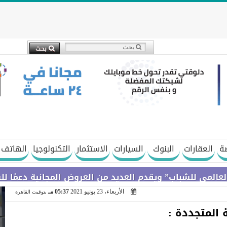
ة
العقارات
البنوك
السيارات
الاستثمار
التكنولوجيا
الهاتف 
اب” ويقدم العديد من العروض المجانية دعمًا للشمول المال
الأربعاء، 23 يونيو 2021
05:37 مـ
بتوقيت القاهرة
 المتجددة :