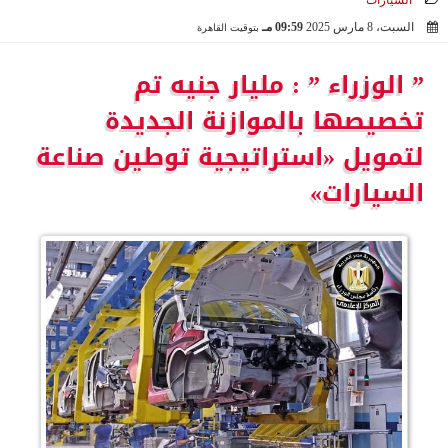
السيارات
السبت، 8 مارس 2025
09:59 مـ
بتوقيت القاهرة
2025-03-08 21:59:18
” الوزراء ” : مليار جنيه تم
تخصيصها بالموازنة الجديدة
لتمويل «استراتيجية توطين صناعة
السيارات»