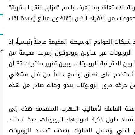
الاستعانة بما يُعرف باسم "مزارع النقر البشرية"
Hu) التي تعد مجموعات من الأفراد الذين يتقاضون مبالغ زهيدة لقاء
بكات الخوادم الوسيطة المقيمة عاملاً رئيسياً، إذ
لروبوتات عبر عناوين بروتوكول إنترنت مقيمة من
my
خلال أجهزة مخترقة، ما يُخفي العناوين الحقيقية للروبوتات. ويبين تقرير مختبرات F5 أن
 تُستخدم على نطاق واسع حالياً من قبل مشغلي
من حركة مرور الروبوتات يبدو وكأنه صادر من هذه
ة الفاعلة لأساليب التهرب المتقدمة هذه إلى
اعتماد حلول ذكية لمواجهة الروبوتات، حيث تستند
 الآلي وتحليل السلوك بهدف تحديد الروبوتات