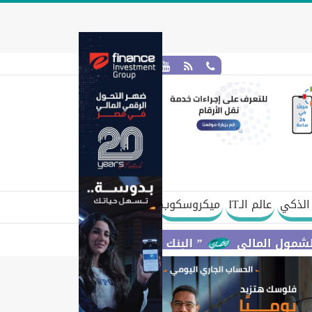
الذكي
عالم الـIT
ميكروسكوب
لي
” البنك المركزي” : معدلات الشمول المالي تواصل ارتفاعها 79% من المواطنين يمتلكون حسابات نشطة تمكنهم من 