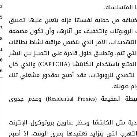
 المتسلسلة.
3
افة من حماية نفسها فإنه يتعين عليها تطبيق
5
 الروبوتات والتخفيف من آثارها، وأن تكون مصممة
3
8
التهديدات، الأمر الذي يتضمن مراقبة نشاط بطاقات
1
التي تتم، وتطبيق حلول قادرة على التمييز بين البشر
0
والروبوتات. أما بالنسبة للأسلوب المتبع باستخدام الـكابتشا (CAPTCHA) والذي كان
6
للتصدي للروبوتات، فقد أصبح بمقدور مشغلي تلك
ام طويلة.
3. تجاوز الحواجز: الخوادم الوسيطة المقيمة (Residential Proxies) وعدم جدوى
دية مثل الكابتشا وحظر عناوين بروتوكول الإنترنت
التهرب التي يتزايد تعقيدها بمرور الوقت، إذ أصبح