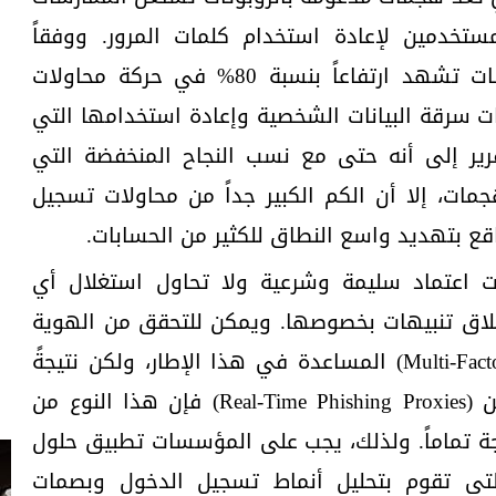
خدمين لإعادة استخدام كلمات المرور. ووفقاً
لمختبرات F5 فإن بعض المؤسسات تشهد ارتفاعاً بنسبة 80% في حركة محاولات
 سرقة البيانات الشخصية وإعادة استخدامها التي
قرير إلى أنه حتى مع نسب النجاح المنخفضة التي
 لكل حملة هجمات، إلا أن الكم الكبير جداً من محاولات تسجيل
اقع بتهديد واسع النطاق للكثير من الحسابات.
نات اعتماد سليمة وشرعية ولا تحاول استغلال أي
لاق تنبيهات بخصوصها. ويمكن للتحقق من الهوية
متعدد العوامل (Multi-Factor Authentication) المساعدة في هذا الإطار، ولكن نتيجةً
لارتفاع أعداد وكلاء التصيد الآنيين (Real-Time Phishing Proxies) فإن هذا النوع من
ة تماماً. ولذلك، يجب على المؤسسات تطبيق حلول
تي تقوم بتحليل أنماط تسجيل الدخول وبصمات