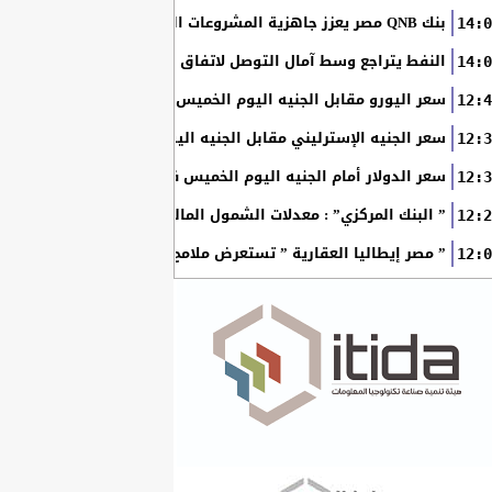
بنك QNB مصر يعزز جاهزية المشروعات الصغيرة والمتوسطة للنمو والتوسع من خلال برنامج أبطال المشروعات الصغيرة...
14:0
النفط يتراجع وسط آمال التوصل لاتفاق بين أمريكا وإيران
14:0
سعر اليورو مقابل الجنيه اليوم الخميس في البنوك المصرية
12:4
سعر الجنيه الإسترليني مقابل الجنيه اليوم الخميس في البنوك ال
12:3
سعر الدولار أمام الجنيه اليوم الخميس في البنوك المصرية
12:3
” البنك المركزي” : معدلات الشمول المالي تواصل ارتفاعها 79% من المواطنين يمتلكون حسابات نشطة...
12:2
” مصر إيطاليا العقارية ” تستعرض ملامح “سولاري” التي تتشكل على أرض
12:0