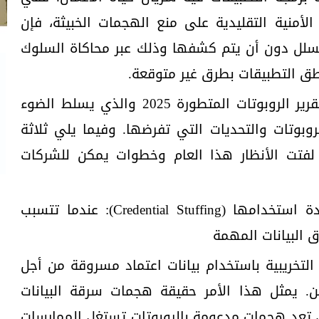
الأمنية التقليدية على منع الهجمات الخبيثة، فإن
تسلل دون أن يتم كشفها وذلك عبر محاكاة السلوك
ق التطبيقات بطرق غير متوقعة.
وقامت مختبرات F5 مؤخراً بنشر تقرير الروبوتات المتطورة 2025 والذي يسلط الضوء
وبوتات والتحديات التي تفرضها. وفيما يلي ثلاثة
 لفتت الأنظار هذا العام وخطوات يمكن للشركات
1. سرقة البيانات الشخصية وإعادة استخدامها (Credential Stuffing): عندما تتسبب
 البيانات المهمة
التخريبية باستخدام بيانات اعتماد مسروقة من أجل
. يمثل هذا الأمر حقيقة هجمات سرقة البيانات
 تعد هجمات مدعومة بالروبوتات تستغل الممارسات