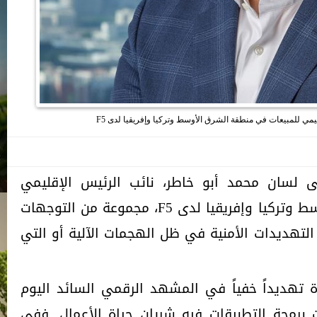
يمي للمبيعات في منطقة الشرق الأوسط وتركيا وإفريقيا لدى F5
 اليوم شركة F5، وعلى لسان محمد أبو خاطر، نائب الرئيس الإقليمي
للمبيعات في منطقة الشرق الأوسط وتركيا وإفريقيا لدى F5، مجموعة من التوجهات
التهديدات الأمنية في ظل الهجمات الآلية أو التي
رة تهديداً خفياً في المشهد الرقمي السائد اليوم
برمجة التطبيقات فيه شريان حياة الأعمال. ففي