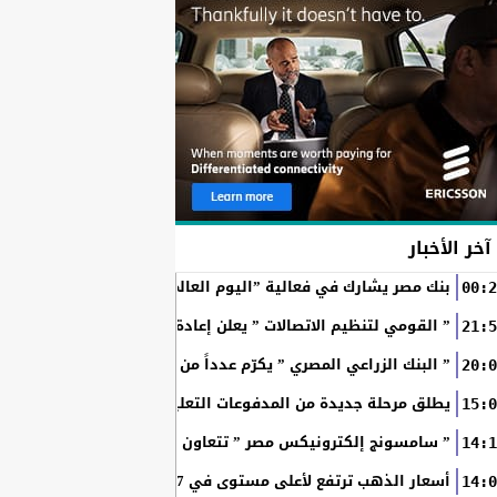
آخر الأخبار
بنك مصر يشارك في فعالية ”اليوم العالمي للشباب” ويقدم العديد 
00:2
” القومي لتنظيم الاتصالات ” يعلن إعادة إتاحة خدمة «أرقامي» عبر تطبيق My NTRA ب
21:5
” البنك الزراعي المصري ” يكرّم عدداً من موظفيه المتميزين لتحق
20:0
SchoolPay يطلق مرحلة جديدة من المدفوعات التعليمية الرقمية.. سداد ا
15:0
” سامسونج إلكترونيكس مصر ” تتعاون مع ويجز وLege-Cy في أحدث حملاتها للترويج لسلسلة Galaxy...
14:1
أسعار الذهب ترتفع لأعلى مستوى في 7 أسابيع بدعم آمال فتح مضيق هرمز
14:0