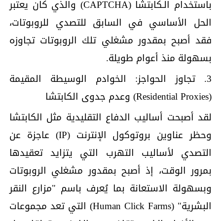
باستخدام الـكابتشا (CAPTCHA) والذي كان يعتبر
الحل الأساسي في السابق للتصدي للروبوتات،
فقد أصبح بمقدور مشغلي تلك الروبوتات تجاوزه
بسهولة منذ أعوام طويلة.
3. تجاوز الحواجز: الخوادم الوسيطة المقيمة
(Residential Proxies) وعدم جدوى الكابتشا
لقد أصبحت أساليب الدفاع التقليدية مثل الكابتشا
وحظر عناوين بروتوكول الإنترنت (IP) عاجزة عن
التصدي لأساليب التهرب التي يتزايد تعقيدها
بمرور الوقت، إذ أصبح بمقدور مشغلي الروبوتات
وبسهولة الاستعانة بما يُعرف باسم "مزارع النقر
البشرية" (Human Click Farms) التي تعد مجموعات