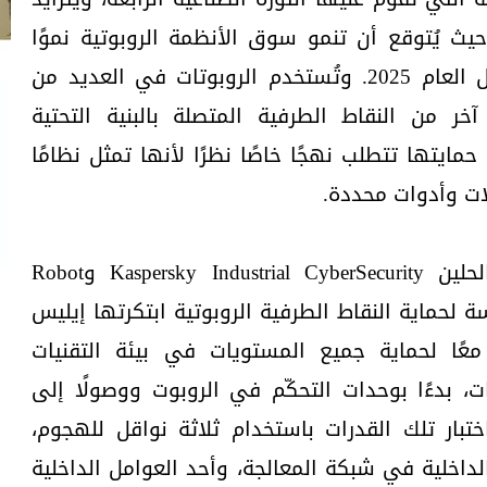
ث يُتوقع أن تنمو سوق الأنظمة الروبوتية نموًا
كبيرًا لتتجاوز 24 مليار دولار بحلول العام 2025. وتُستخدم الروبوتات في العديد من
 آخر من النقاط الطرفية المتصلة بالبنية التحتية
حمايتها تتطلب نهجًا خاصًا نظرًا لأنها تمثل نظامًا
لات وأدوات محددة.
وأثبتت الدراسة المذكورة، أن الحلين Kaspersky Industrial CyberSecurity وRobot
نصة مكرسة لحماية النقاط الطرفية الروبوتية ابتكرتها إيليس
عًا لحماية جميع المستويات في بيئة التقنيات
ت، بدءًا بوحدات التحكّم في الروبوت ووصولًا إلى
ختبار تلك القدرات باستخدام ثلاثة نواقل للهجوم،
لداخلية في شبكة المعالجة، وأحد العوامل الداخلية