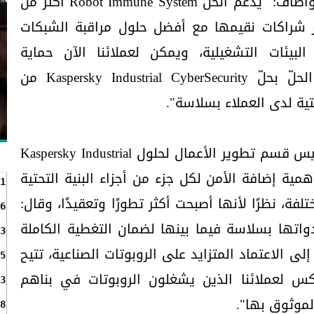
لضمان عدم إلحاق الأذى بالبشر. وأضاف: "يدعم الحلّ Robot Immune System أكثر من
إطار شراكات نقيمها مع أفضل حلول مراقبة الشبكات
البيئات التشغيلية، ويمكن لعملائنا الآن حماية
روبوتاتهم من خلال دمج هذا الحلّ بحلّ Kaspersky Industrial CyberSecurity من
تية لدى العملاء بسلاسة".
من جهته، أكّد أنطون شيبولين رئيس قسم تطوير الأعمال لحلول Kaspersky Industrial
رسكي، أهمية إضافة الأمن لكل جزء من أجزاء البنية التحتية
1
لفة، نظرًا لأنها أصبحت أكثر تطورًا وتعقيدًا، وقال:
6
دواتها بسلاسة فيما بينها لضمان التغطية الكاملة
3
إلى الاعتماد المتزايد على الروبوتات الصناعية، تتيح
5
س لعملائنا الذين يشغلون الروبوتات في بناهم
3
الموثوق بها".
8