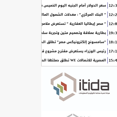
سعر الدولار أمام الجنيه اليوم الخميس في البنوك المصرية
12:3
” البنك المركزي” : معدلات الشمول المالي تواصل ارتفاعها 79% من المواطنين يمتلكون حسابات نشطة...
12:2
” مصر إيطاليا العقارية ” تستعرض ملامح “سولاري” التي تتشكل على أرض
12:0
بطارية عملاقة وتصميم متين وتجربة سلسة مع التطبيقات.. لماذا يُعد HUAWEI nova 15 Max الخيار المثال
19:3
”سامسونج إلكترونيكس مصر” تطلق الدورة الثامنة من برنامج ”سام
18:1
رئيس الوزراء يستعرض مقترح مشروع قانون الاتحاد المصري للمطور
17:1
المصرية للاتصالات WE تطلق حملتها الصيفية بعروض حصرية وجوائز نقدية تصل إلى مليوني جنيه
15:4