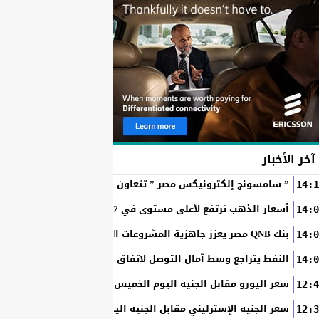
آخر الأخبار
” سامسونج إلكترونيكس مصر ” تتعاون مع ويجز وLege-Cy في أحدث حملاتها للترويج لسلسلة Galaxy...
14:1
أسعار الذهب ترتفع لأعلى مستوى في 7 أسابيع بدعم آمال فتح مضيق هرمز
14:0
بنك QNB مصر يعزز جاهزية المشروعات الصغيرة والمتوسطة للنمو والتوسع من خلال برنامج أبطال المشروعات الصغيرة...
14:0
النفط يتراجع وسط آمال التوصل لاتفاق بين أمريكا وإيران
14:0
سعر اليورو مقابل الجنيه اليوم الخميس في البنوك المصرية
12:4
سعر الجنيه الإسترليني مقابل الجنيه اليوم الخميس في البنوك ال
12:3