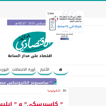
الخميس 6 أغسطس 2026
02:27 مـ
اقتصاد على مدار الساعة
الأخبار
ثورة الاتصالات
البورص
” سامسونج إلكترونيكس مصر ” تتعاون مع ويجز وLege-Cy في أحدث حملاتها للتروي
التكنولوجيا
2020-12-16 19:32:50
” كاسبرسكي” و ” إيلي