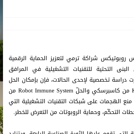
روبوتيكس شراكة ترمي لتعزيز الحماية الرقمية
لبنى التحتية للتقنيات التشغيلية في المرافق
ت دراسة تخصصية لإحدى الحالات، فإن بإمكان الحل
Kaspersky Industrial CyberSecurity من كاسبرسكي والحلّ Robot Immune System من
منع الهجمات على شبكات التقنيات التشغيلية التي
طات التحكّم، وحماية الروبوتات من التعرض للخطر.
سة التي تقوم عليها الثورة الصناعية الرابعة، ويتزايد