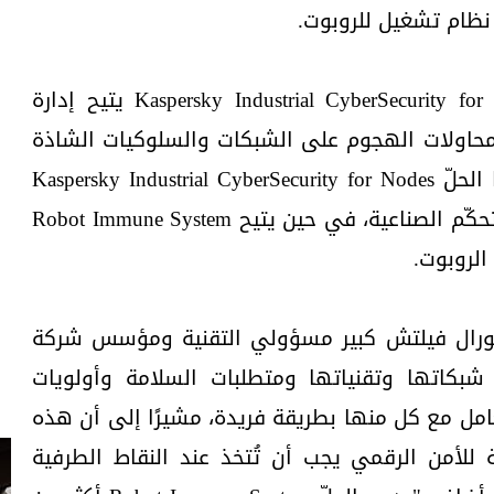
نظام تشغيل للروبوت.
وأظهر البحث أن الحلّ Kaspersky Industrial CyberSecurity for Networks يتيح إدارة
حاولات الهجوم على الشبكات والسلوكيات الشاذة
في بيئات التقنيات التشغيلية. أما الحلّ Kaspersky Industrial CyberSecurity for Nodes
فيضيف حماية معقدة لمحطات التحكّم الصناعية، في حين يتيح Robot Immune System
الروبوت.
ايورال فيلتش كبير مسؤولي التقنية ومؤسس شركة
شبكاتها وتقنياتها ومتطلبات السلامة وأولويات
عامل مع كل منها بطريقة فريدة، مشيرًا إلى أن هذه
للأمن الرقمي يجب أن تُتخذ عند النقاط الطرفية