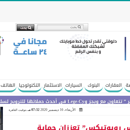
ة
العقارات
البنوك
السيارات
الاستثمار
التكنولوجيا
الهاتف 
ج لسلسلة Galaxy A
الأربعاء، 16 ديسمبر 2020
07:32 مـ
بتوقيت القاهرة
س روبوتيكس” تعززان حماية