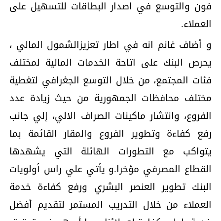
فون والتوسع في اصدار البطاقات للتسهيل على
العملاء.
و أضاف غانم انه في اطار تعزيزالشمول المالي ،
يحرص البنك على اتاحة ﺍﻟﺨﺪﻣﺎﺕ ﺍﻟﻤﺎﻟﻴﺔ ﻟﻤﺨﺘﻠﻒ
ﻓﺌﺎﺕ ﺍﻟﻤﺠﺘﻤﻊ، من خلال التوسع الجغرافي لتغطية
مختلف محافظات الجمهورية من حيث زيادة عدد
الفروع، وانتشار ماكينات الصراف الالي، إلي جانب
رفع كفاءة وتطوير الفروع والمقار القائمة بما
يتواكب مع التطورات الهائلة التي يشهدها
القطاع المصرفي مؤخرا.و يأتي علي راس أولويات
البنك تطوير العنصر البشري ورفع كفاءة خدمة
العملاء من خلال التدريب المستمر لتقديم أفضل