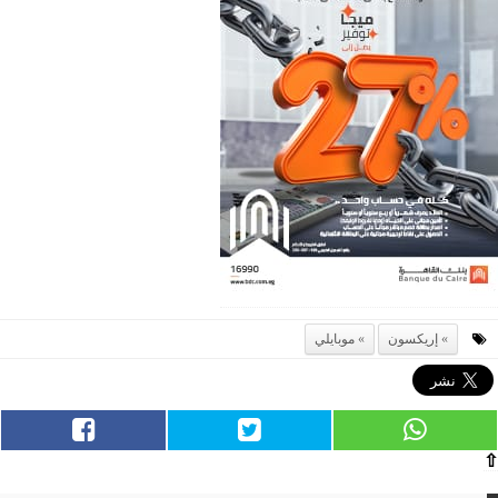
إريكسون
موبايلي
⇧