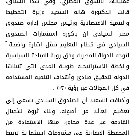
عملياتها بالسوق المصري. وفي ھذا السیاق،
قالت الدكتورة ھالة السعید وزیرة التخطیط
والتنمیة الاقتصادیة ورئیس مجلس إدارة صندوق
مصر السیادي إن باكورة استثمارات الصندوق
السیادي في قطاع التعلیم تمثل إشارة واضحة ّ
لتوجه الدولة المصریة وفق رؤیة القیادة السیاسیة
والخطة الاستراتیجیة طویلة المدى التي تتبناھا
الدولة لتحقیق مبادئ وأھداف التنمیة المستدامة
في كل المجالات عبر رؤیة ۲۰۳۰ .
وأضافت السعید أن الصندوق السیادي یسعى إلى
تعظیم العائد من أصوله، وبناء ثروة للأجیال
القادمة عبر عدة محاور، منھا الاستفادة من
المحفظة العقاریة في مشروعات استثماریة ترتبط