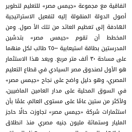
اتفاقیة مع مجموعة «جیمس مصر» للتعلیم لتطویر
أصول الدولة المنقولة إلیه لتفعیل الاستراتیجیة
الھادفة إلى تعظیم العائد من تلك الأ صول. ومن
المخطط أن تقوم «جیمس مصر» بتدشين
المدرستین بطاقة استیعابیة ۲٥۰۰ طالب لكل منھما
على مساحة ۳۰ ألف متر مربع. ویعد ھذا الاستثمار
ھو الأول لصندوق مصر السیادي في قطاع التعلیم
المصري، وھو دلیل واضح على نجاح «جیمس مصر»
في السوق المحلیة على مدار العامین الماضیین،
ولأكثر من ستین عامًا على مستوى العالم، علمًا بأن
استثمارات شركة «جیمس مصر» تجاوزت حالًا حاجز
الملیار وستمائة ملیون جنيه مصري منذ انطلاق