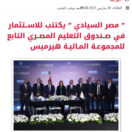
البورصة
الثلاثاء، 30 مارس 2021
09:33 مـ
بتوقيت القاهرة
2021-03-30 21:33:06
” مصر السيادي ” یكتتب للاســتثمار
في صــندوق التعلیم المصــري التابع
للمجموعـة المـالیـة ھیرمیس