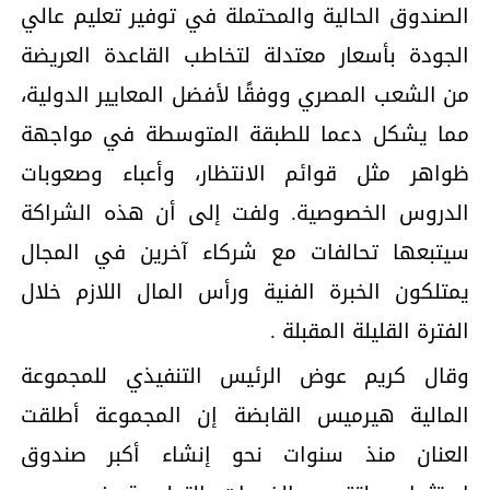
الصندوق الحالیة والمحتملة في توفیر تعلیم عالي
الجودة بأسعار معتدلة لتخاطب القاعدة العریضة
من الشعب المصري ووفقًا لأفضل المعاییر الدولیة،
مما یشكل دعما للطبقة المتوسطة في مواجھة
ظواھر مثل قوائم الانتظار، وأعباء وصعوبات
الدروس الخصوصیة. ولفت إلى أن ھذه الشراكة
سیتبعھا تحالفات مع شركاء آخرین في المجال
یمتلكون الخبرة الفنیة ورأس المال اللازم خلال
الفترة القلیلة المقبلة .
وقال كریم عوض الرئیس التنفیذي للمجموعة
المالیة ھیرمیس القابضة إن المجموعة أطلقت
العنان منذ سنوات نحو إنشاء أكبر صندوق