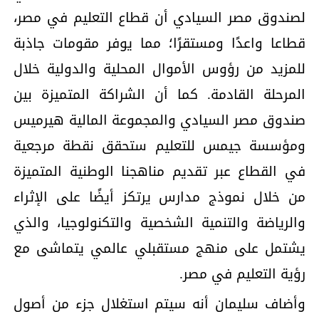
لصندوق مصر السیادي أن قطاع التعلیم في مصر،
قطاعا واعدًا ومستقرًا؛ مما یوفر مقومات جاذبة
للمزید من رؤوس الأموال المحلیة والدولیة خلال
المرحلة القادمة. كما أن الشراكة المتمیزة بین
صندوق مصر السیادي والمجموعة المالیة ھیرمیس
ومؤسسة جیمس للتعلیم ستحقق نقطة مرجعیة
في القطاع عبر تقدیم مناھجنا الوطنیة المتمیزة
من خلال نموذج مدارس یرتكز أیضًا على الإثراء
والریاضة والتنمیة الشخصیة والتكنولوجیا، والذي
یشتمل على منھج مستقبلي عالمي یتماشى مع
رؤیة التعلیم في مصر.
وأضاف سلیمان أنه سیتم استغلال جزء من أصول