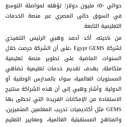
حوالي ۱٥۰ ملیون دولار؛ تؤھله لمواصلة التوسع
في السوق حالی المصري عبر منصة الخدمات
التعلیمیة التابعة.
من ناحیته، أكد أحمد وھبي الرئیس التنفیذي
لشركة Egypt GEMS ،على أن الشركة حرصت خلال
السنوات الماضیة على تطویر منصة تعلیمیة
متكاملة، بھدف تقدیم خدمات تعلیمیة تضاھي
المستویات العالمیة، سواء بالمدارس الوطنیة أو
الدولیة. وأشار وھبي إلى أن ھذه الشراكة ستتیح
الاستفادة من الإمكانات الفریدة التي تحظى بھا
GEMS مثل أكادیمیات تدریب المعلمین المتمیزین،
والمناھج المستقبلیة العالمیة، ومعاییر التعلیم