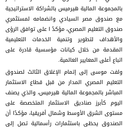
بالمجموعة المالیة ھیرمیس بالشراكة الاستراتیجیة
مع صندوق مصر السیادي وانضمامه لمستثمري
صندوق التعلیم المصري، مؤكدً ا على توافق الرؤى
والأھداف لتطویر وتنمیة الخدمات التعلیمیة
المقدمة من خلال كیانات مؤسسیة قادرة على
اتباع أعلى المعاییر العالمیة.
ولفت موسى إلى إتمام الإغلاق الثالث لصندوق
التعلیم المصري المدار من قبل قطاع الاستثمار
المباشر بالمجموعة المالیة ھیرمیس، والذي یصنف
الیوم كأبرز صنادیق الاستثمار المتخصصة على
مستوى الشرق الأوسط وشمال أفریقیا، مؤكدًا أن
الصندوق یحظى باستثمارات رأسمالیة تصل إلى