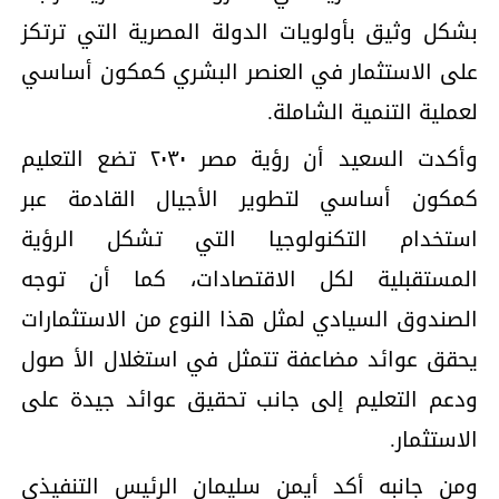
بشكل وثیق بأولویات الدولة المصریة التي ترتكز
على الاستثمار في العنصر البشري كمكون أساسي
لعملیة التنمیة الشاملة.
وأكدت السعید أن رؤیة مصر ۲۰۳۰ تضع التعلیم
كمكون أساسي لتطویر الأجیال القادمة عبر
استخدام التكنولوجیا التي تشكل الرؤیة
المستقبلیة لكل الاقتصادات، كما أن توجه
الصندوق السیادي لمثل ھذا النوع من الاستثمارات
یحقق عوائد مضاعفة تتمثل في استغلال الأ صول
ودعم التعلیم إلى جانب تحقیق عوائد جیدة على
الاستثمار.
ومن جانبه أكد أیمن سلیمان الرئیس التنفیذي