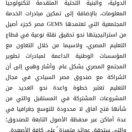
الدولیة، والبنیة التحتیة المتقدمة لتكنولوجیا
المعلومات، بالإضافة إلى تمكین مبادرات الخدمة
المجتمعیة التي تعتمدھا GEMS مصر كجزء أصیل
من استراتیجیتھا نحو تحقیق نقلة نوعیة في قطاع
التعلیم المصري، ولاسیما من خلال التعاون مع
المؤسسات الوطنیة الداعمة لمبادرات تطویر
المجتمع المصري بشكل عام. وأشار وھبي إلى أن
الشراكة مع صندوق مصر السیادي في مجال
التعلیم تعتبر خطوة واعدة نحو العدید من
المشروعات المشتركة في المستقبل والتي من
شأنھا فتح آفاق لا محدودة للتوسع جغرافیا في
عدة أماكن عبر محفظة الأصول التابعة للصندوق؛
والتي ستحقق عوائد متمیزة ً على كافة الأصعدة.