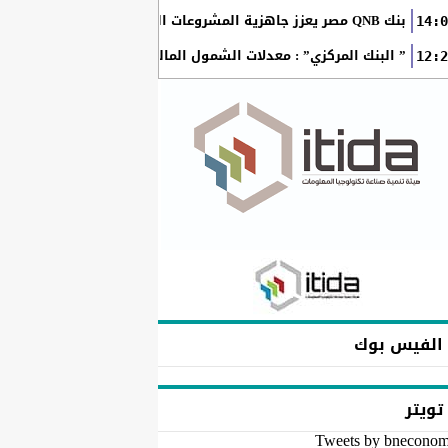
بنك QNB مصر يعزز جاهزية المشروعات الصغيرة والمتوسطة للنمو والتوسع من خلال برنامج أبطال المشروعات الصغيرة...
14:0
” البنك المركزي” : معدلات الشمول المالي تواصل ارتفاعها 79% من المواطنين يمتلكون حسابات نشطة...
12:2
الفيس بوك
تويتر
Tweets by bnecono