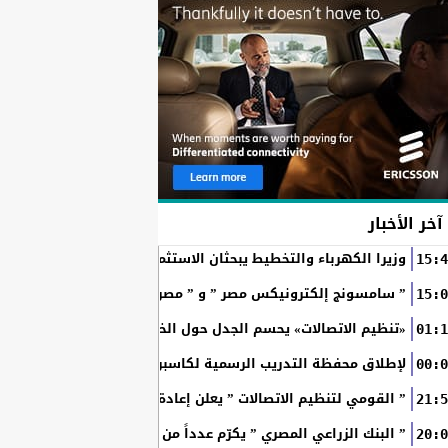
آخر الأخبار
وزيرا الكهرباء والتخطيط يبحثان الاستثمارات والشراكات وتمويل م
15:4
” سامسونج إلكترونيكس مصر ” و ” مصر للطيران ” يجددان شراكته
15:0
«تنظيم الاتصالات» يحسم الجدل حول الخطوط المسجلة بأسماء ال
01:1
RAKICT تعلن عن شراكة استراتيجية مع MCS لإطلاق محفظة التدريب الرسمية لكاسبرسكي
00:0
” القومي لتنظيم الاتصالات ” يعلن إعادة إتاحة خدمة «أرقامي» عبر تطبيق My NTRA ب
21:5
” البنك الزراعي المصري ” يكرّم عدداً من موظفيه المتميزين لتحق
20:0