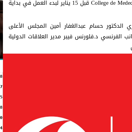
باريس ((College de Medecine des Hopitaux de Paris قبل 15 يناير لبدء العمل في بداية
ي الدكتور حسام عبدالغفار أمين المجلس الأعلى
نب الفرنسي د.فلورنس فيبر مدير العلاقات الدولية
8
7
5
8
0
4