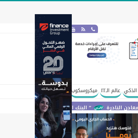
الذكي
عالم الـIT
ميكروسكوب
” البنك المركزي” : معدلات الشمول المالي تواصل ارتفاعها 79% من المواطنين يمتلكون حسابات نشطة تمكنهم من إجرا