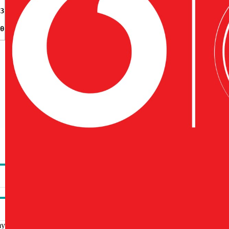
3
0
my