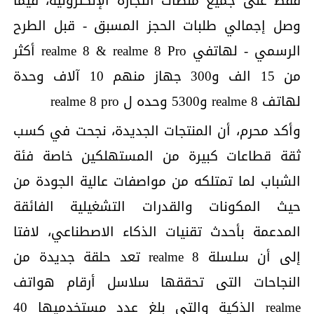
فقط على جميع منصات التجارة الإلكترونية، فيما
وصل إجمالي طلبات الحجز المسبق - قبل الطرح
الرسمي - لهاتفي realme 8 & realme 8 Pro أكثر
من 15 الف و300 جهاز منهم 10 آلاف وحدة
لهاتف realme 8 و5300 وحده ل realme 8 pro
وأكد محرم، أن المنتجات الجديدة، نجحت في كسب
ثقة قطاعات كبيرة من المستهلكين خاصة فئة
الشباب لما تمتلكه من مواصفات عالية الجودة من
حيث المكونات والقدرات التشغيلية الفائقة
المدعمة بأحدث تقنيات الذكاء الاصطناعي، لافتا
إلى أن سلسلة realme 8 تعد حلقة جديدة من
النجاحات التى تحققها سلاسل أرقام هواتف
realme الذكية والتي بلغ عدد مستخدميها 40