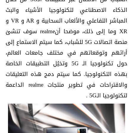
الذكاء الاصطناعي لتكنولوجيا الأشياء والبث
المباشر التفاعلي والألعاب السحابية و AR و VR و
XR وما إلى ذلك، موضحا أنrealme سوف تنشئ
منصة اتصالات 5G للشباب، كما سيتم الاستماع إلى
أرائهم وتوقعاتهم في مختلف جامعات العالم،
حول تكنولوجيا الـ 5G وتخيُل التطبيقات الخاصة
بهذه التكنولوجيا. كما سيتم دمج هذه التعليقات
والاقتراحات في تطوير منتجات realme الداعمة
لتكنولوجيا الـ5G .