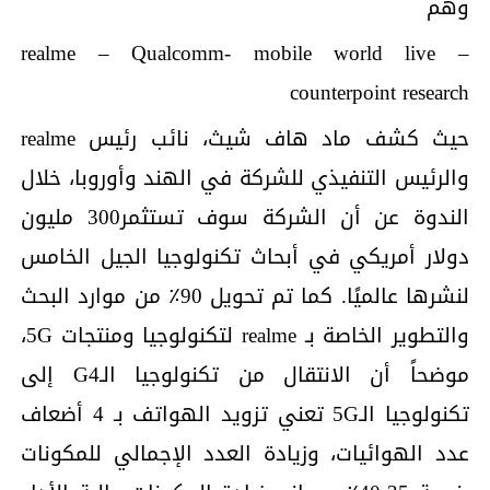
وهم
realme – Qualcomm- mobile world live –
counterpoint research
حيث كشف ماد هاف شيث، نائب رئيس realme
والرئيس التنفيذي للشركة في الهند وأوروبا، خلال
الندوة عن أن الشركة سوف تستثمر300 مليون
دولار أمريكي في أبحاث تكنولوجيا الجيل الخامس
لنشرها عالميًا. كما تم تحويل 90٪ من موارد البحث
والتطوير الخاصة بـ realme لتكنولوجيا ومنتجات 5G،
موضحاً أن الانتقال من تكنولوجيا الـG4 إلى
تكنولوجيا الـ5G تعني تزويد الهواتف بـ 4 أضعاف
عدد الهوائيات، وزيادة العدد الإجمالي للمكونات