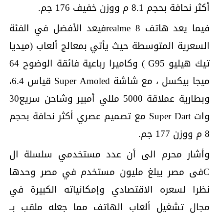
أكثر نحافة بحجم 8.1 م ووزن خفيف 176 جم.
فيما يعد هاتف realme 8فيعد الأفضل في الفئة
السعرية المتوسطة حيث يأتي بمعالج ألعاب (ميديا
تيك هيليو G95 ) وكاميرا رباعية فائقة الوضوح 64
ميجا بيكسل ، مع شاشة Super Amoled قياس 6.4،
وبطارية عملاقة 5000 مللي أمبير وشاحن سريع30
وات Super Dart مع تصميم عصري أكثر نحافة بحجم
8 م ووزن 177 جم.
وأشار محرم الى أن عدد مستخدمي سلسلة ال
Cفى مصر يبلغ مليون مستخدم في مصر وحدها
نظرا لسعره الاقتصادي وإمكانياته الكبيرة في
مجال تشغيل ألعاب الهاتف مما جعله ملقب بــ