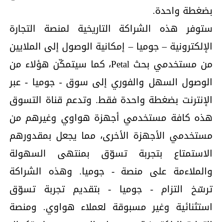
بضغطة واحدة.
ستوفر هذه الشراكة التاريخية لمنصة التجارة
الإلكترونية – جوميا – إمكانية الوصول إلى الملايين
من مستخدمي بحث Petal، كما سيتمكّن هؤلاء من
الوصول السهل والفوري إلى سوق - جوميا - عبر
الإنترنت بضغطة واحدة فقط. وتدعم قناة التسوق
هذه كافة مستخدمي أجهزة هواوي وغيرهم من
مستخدمي الأجهزة الأخرى، مما يجعل بمقدورهم
الاستمتاع بتجربة تسوّق بمنتهى السهولة
والملاءمة على منصة - جوميا. وهذه الشراكة
ترسّخ التزام - جوميا - بتقديم تجربة تسوّق
استثنائية وغير مسبوقة لعملاء هواوي. ومنصة