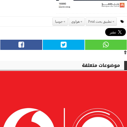
تطبيق بحث Petal
هواوي
جوميا
⇧
موضوعات متعلقة