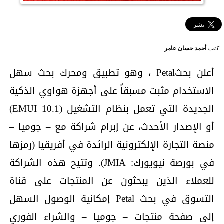
كتب
أحمد حسان عامر
أعلن بحثPetal ، وهو تطبيق ومحرك بحث سهل
الاستخدام مثبت مسبقاً على أجهزة هواوي الذكية
الجديدة التي تعمل بنظام التشغيل (EMUI 10.1)
أو الإصدار الأحدث، عن إبرام شراكة مع – جوميا –
منصة التجارة الإلكترونية الرائدة في أفريقيا (رمزها
في بورصة نيويورك: JMIA). وتتيح هذه الشراكة
للعملاء الذين يبحثون عن المنتجات على قناة
التسوق في بحث Petal إمكانية الوصول السهل
إلى صفحة منتجات – جوميا – والشراء الفوري