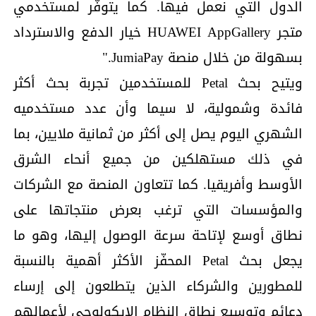
الدول التي نعمل فيها. كما يتوفّر لمستخدمي
متجر HUAWEI AppGallery خيار الدفع والاسترداد
بسهولة من خلال منصة JumiaPay."
ويتيح بحث Petal للمستخدمين تجربة بحث أكثر
فائدة وشمولية، لا سيما وأن عدد مستخدميه
الشهري اليوم يصل إلى أكثر من ثمانية ملايين، بما
في ذلك مستهلكين من جميع أنحاء الشرق
الأوسط وأفريقيا. كما تتعاون المنصة مع الشركات
والمؤسسات التي ترغب بعرض منتجاتها على
نطاق أوسع لإتاحة سرعة الوصول إليها، وهو ما
يجعل بحث Petal المحفّز الأكثر أهمية بالنسبة
للمطورين والشركاء الذين يتطلعون إلى إرساء
دعائم وتوسيع نطاق النظام الإيكولوجي لأعمالهم