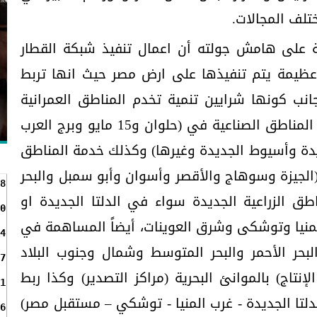
تلف المجالات.
ة على هامش جولته أن اعمال تنفيذ شبكة القطار
عظيمة يتم تنفيذها على ارض مصر حيث انها تربط
انب كونها شرايين تنمية تخدم المناطق العمرانية
والصناعية الجديدة والقائمة، مثل المناطق الصناعية في (حلوان و15 مايو وبرج العرب
يدة وأسيوط الجديدة وغيرها) وكذلك خدمة المناطق
(الجيزة وسوهاج والأقصر وأسوان وأبو سمبل والبحر
8
طق الزراعية الجديدة سواء في الدلتا الجديدة او
0
منيا وتوشكى وشرق العوينات، أيضاً المساهمة في
4
بحر الأحمر والبحر المتوسط وشمال وجنوب البلاد
7
نتاج) بالموانئ البحرية (مراكز التصدير) وكذا ربط
1
الدلتا الجديدة - غرب المنيا - توشكي – مستقبل مصر)
6