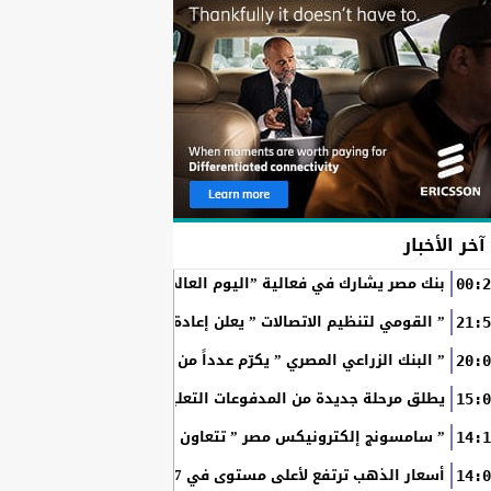
آخر الأخبار
بنك مصر يشارك في فعالية ”اليوم العالمي للشباب” ويقدم العديد 
00:2
” القومي لتنظيم الاتصالات ” يعلن إعادة إتاحة خدمة «أرقامي» عبر تطبيق My NTRA ب
21:5
” البنك الزراعي المصري ” يكرّم عدداً من موظفيه المتميزين لتحق
20:0
SchoolPay يطلق مرحلة جديدة من المدفوعات التعليمية الرقمية.. سداد ا
15:0
” سامسونج إلكترونيكس مصر ” تتعاون مع ويجز وLege-Cy في أحدث حملاتها للترويج لسلسلة Galaxy...
14:1
أسعار الذهب ترتفع لأعلى مستوى في 7 أسابيع بدعم آمال فتح مضيق هرمز
14:0