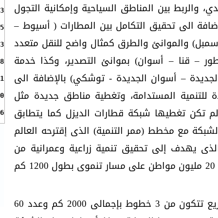
، والربط بين المناطق السياحية وإمكانية التجول
3
الإضافة الى تحقيق التكامل بين المطارات ( أسيوط –
5
سمبل) والموانئ والطرق كمثال واضح للنقل متعدد
3
طور – قنا – أسوان) بموانئ التصدير، وكذا خدمة
8
 الجديدة – أسوان الجديدة - توشكي) بالإضافة الى
1
للتنمية المستدامة، وتغطية مناطق جديدة مثل
0
م تكن تغطيها شبكة قطارات الديزل كما يتطابق
6
لشبكة مع مخطط (ممر التنمية) الذى إقترحه العالم
الذى يهدف إلى تحقيق تنمية زراعية وعمرانية من
خلال زراعة مليون فدان وإستيعاب 20 مليون مواطن على مسار تنموى بطول 1200 كم
جدير بالذكر أن شبكة القطار السريع تتكون من 3 خطوط بإجمالى 2000 كم وعدد 60