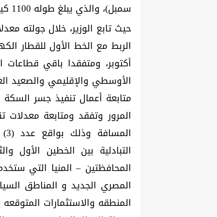
سمبل)، والذي يبلغ طوله 1100 كيلومتر، وذلك في المسافة من أكتوبر حتى المنيا.
حيث تابع الوزير، خلال جولته معدل
الربط مع الخط الأول للقطار الك
أكتوبر، ومتفقدا باقي قطاعات ا
الأوسطي والإقليمي والصعيد الغ
متابعة أعمال تنفيذ جسر السكة و
ال
التبادلية بين الخطين الأول و
المحافظتين – المنيا التي ستخدم
المصري الجديد و المناطق السي