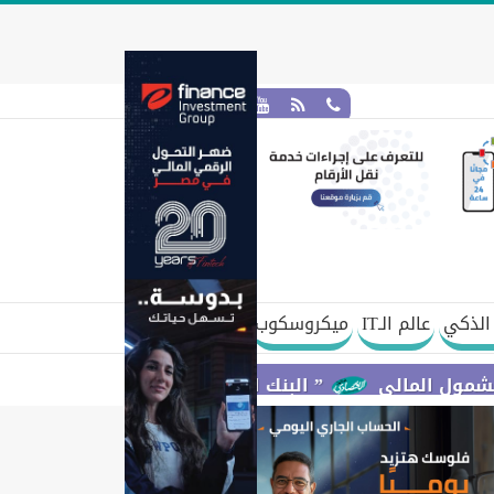
الذكي
عالم الـIT
ميكروسكوب
ي
” البنك المركزي” : معدلات الشمول المالي تواصل ارتفاعها 79% من المواطنين يمتلكون حسابات نشطة تمكنهم من إج