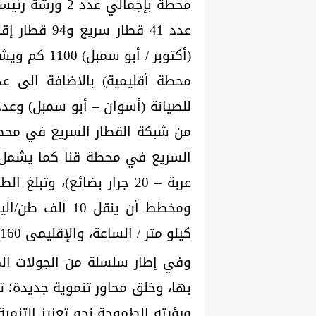
من شبكة القطار السريع في محطة
كيلو متر / الساعة، والإقليمى 160 كيلو متر/ ساعة.
وفي إطار سلسلة من الجولات المي
بها، وخلق محاور تنموية جديدة؛ ت
ورؤيته الطموحة نحو تعزيز التنم