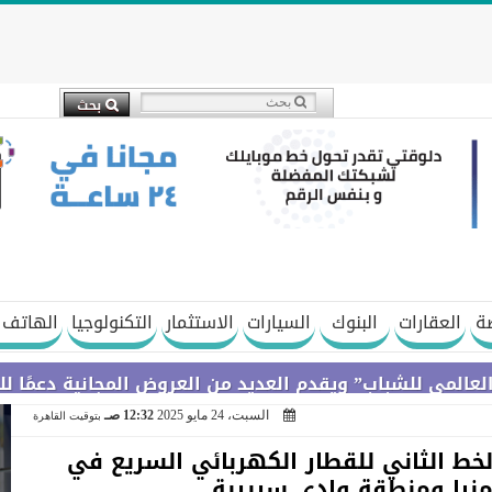
ة
العقارات
البنوك
السيارات
الاستثمار
التكنولوجيا
الهاتف 
اب” ويقدم العديد من العروض المجانية دعمًا للشمول المال
السبت، 24 مايو 2025
12:32 صـ
بتوقيت القاهرة
لخط الثاني للقطار الكهربائي السريع في
منيا ومنطقة وادي سريرية