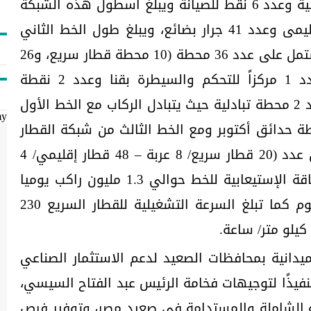
محطة بإجمالي عدد 2 ورشة رئيسية وعدد 6 نقط للصيانة ويبلغ أسطول هذه الشبكة
عدد 41 قطار سريع و94 قطار إقليمى وعدد 41 جرار بضائع، ويبلغ طول الخط الثاني
(أكتوبر / أبو سمبل) 1100 كم ويشتمل على عدد 36 محطة (10 محطة قطار سريع، و26
محطة أقليمية) بالاضافة الى عدد 1 مركزاً للتحكم والسيطرة بقنا وعدد 2 نقطة
للصيانة (أسوان – أبو سمبل) وعدد 2 محطة تبادلية حيث يتبادل الركاب مع الخط الأول
my
 حدائق أكتوبر ومع الخط الثالث من شبكة القطار
السريع في محطة قنا كما يشمل عدد (20 قطار سريع/ 8 عربة – 48 قطار إقليمي/ 4
عربة – 20 جرار بضائع)، وتبلغ الطاقة الإستيعابية للخط حوالي 1.3 مليون راكب يوميا
ومخطط أن ينقل 10 ألف طن/اليوم كما تبلغ السرعة التشغيلية للقطار السريع 230
دانية بمحافظات الصعيد لدعم الاستثمار الصناعي
نفيذًا لتوجيهات فخامة الرئيس عبد الفتاح السيسي،
ية الشاملة والمستدامة في صعيد مصر، وتوفير فرص