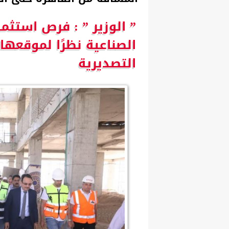
” الوزير ” : فرص استثم
الصناعية نظرًا لموقعها
التصديرية