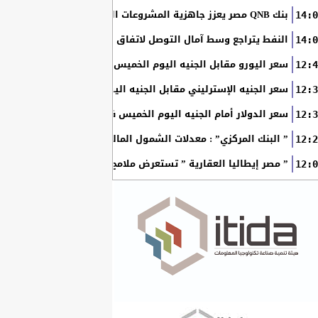
بنك QNB مصر يعزز جاهزية المشروعات الصغيرة والمتوسطة للنمو والتوسع من خلال برنامج أبطال المشروعات الصغيرة...
14:0
النفط يتراجع وسط آمال التوصل لاتفاق بين أمريكا وإيران
14:0
سعر اليورو مقابل الجنيه اليوم الخميس في البنوك المصرية
12:4
سعر الجنيه الإسترليني مقابل الجنيه اليوم الخميس في البنوك ال
12:3
سعر الدولار أمام الجنيه اليوم الخميس في البنوك المصرية
12:3
” البنك المركزي” : معدلات الشمول المالي تواصل ارتفاعها 79% من المواطنين يمتلكون حسابات نشطة...
12:2
” مصر إيطاليا العقارية ” تستعرض ملامح “سولاري” التي تتشكل على أرض
12:0