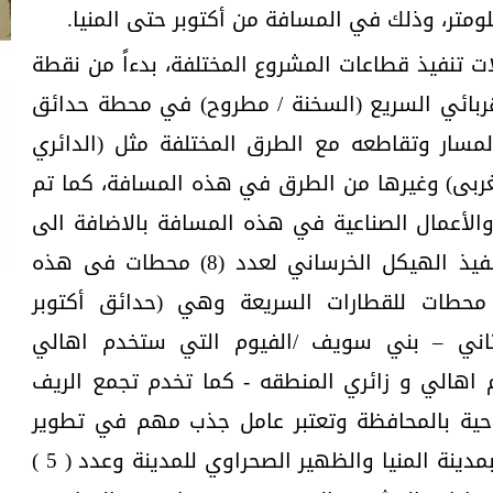
ات تنفيذ قطاعات المشروع المختلفة، بدءاً من نقطة
هربائي السريع (السخنة / مطروح) في محطة حدائق
لمسار وتقاطعه مع الطرق المختلفة مثل (الدائري
ربى) وغيرها من الطرق في هذه المسافة، كما تم
الأعمال الصناعية في هذه المسافة بالاضافة الى
المرور وتفقد ومتابعة معدلات تنفيذ الهيكل الخرساني لعدد (8) محطات فى هذه
مسافة وذلك بواقع عدد (3) محطات للقطارات السريعة وهي (حدائق أكتوبر
الثاني – بني سويف /الفيوم التي ستخدم اهالي
 اهالي و زائري المنطقه - كما تخدم تجمع الريف
احية بالمحافظة وتعتبر عامل جذب مهم في تطوير
المنطقه والاستثمارات المتوقعه بمدينة المنيا والظهير الصحراوي للمدينة وعدد ( 5 )