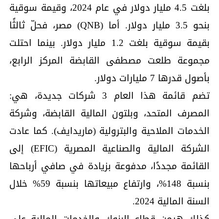
بلغت 4.5 مليار دولار في عام 2024، وقيمة سوقية
بنحو 3.5 مليار دولار. أما (QNB) مصر، فحلّ ثالثًا
بقيمة سوقية بلغت 1.2 مليار دولار. بينما احتلت
مجموعة طلعت مصطفى القابضة المركز الرابع،
بأصول قدرها 7 مليارات دولار.
تضم قائمة هذا العام 3 شركات جديدة، هي:
المصرف المتحد، وبلتون المالية القابضة، وشركة
الخدمات الملاحية والبترولية (ماريدايف). كما عادت
الشركة المالية والصناعية المصرية (EFIC) إلى
القائمة مجددًا، مدفوعة بزيادة في صافي أرباحها
بنسبة 148%، وارتفاع مبيعاتها بنسبة 59% خلال
السنة المالية 2024.
كذلك هيمن قطاع البنوك والخدمات المالية على