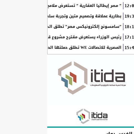
” مصر إيطاليا العقارية ” تستعرض ملامح “سولاري” التي تتشكل على أرض
12:0
بطارية عملاقة وتصميم متين وتجربة سلسة مع التطبيقات.. لماذا يُعد HUAWEI nova 15 Max الخيار المثال
19:3
”سامسونج إلكترونيكس مصر” تطلق الدورة الثامنة من برنامج ”سام
18:1
رئيس الوزراء يستعرض مقترح مشروع قانون الاتحاد المصري للمطور
17:1
المصرية للاتصالات WE تطلق حملتها الصيفية بعروض حصرية وجوائز نقدية تصل إلى مليوني جنيه
15:4
الفيس بوك