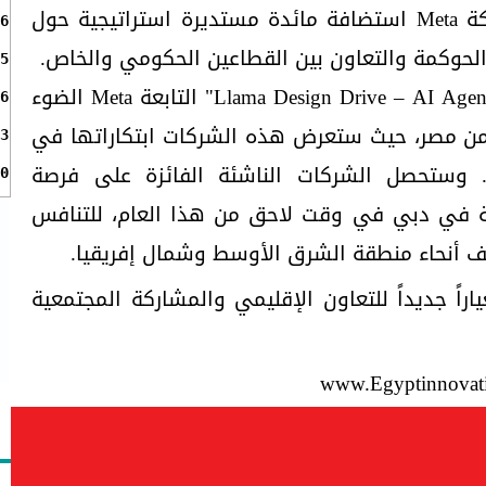
وDXWand وغيرهم. وتشمل شراكة Meta استضافة مائدة مستديرة استراتيجية حول
6
لحوكمة والتعاون بين القطاعين الحكومي والخاص.
5
كما ستسلّط مبادرة "Llama Design Drive – AI Agent Accelerator" التابعة Meta الضوء
6
 مصر، حيث ستعرض هذه الشركات ابتكاراتها في
3
. وستحصل الشركات الناشئة الفائزة على فرصة
0
ية في دبي في وقت لاحق من هذا العام، للتنافس
لف أنحاء منطقة الشرق الأوسط وشمال إفريقيا.
 الابتكار في مصر 2025 معياراً جديداً للتعاون الإقليمي والمشاركة المجتمعية