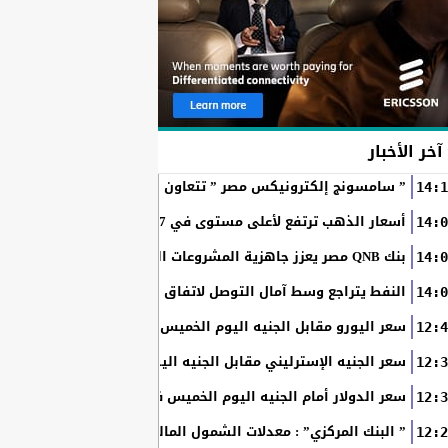
آخر الأخبار
” سامسونج إلكترونيكس مصر ” تتعاون مع ويجز وLege-Cy في أحدث حملاتها للترويج لسلسلة Galaxy...
14:1
أسعار الذهب ترتفع لأعلى مستوى في 7 أسابيع بدعم آمال فتح مضيق هرمز
14:0
بنك QNB مصر يعزز جاهزية المشروعات الصغيرة والمتوسطة للنمو والتوسع من خلال برنامج أبطال المشروعات الصغيرة...
14:0
النفط يتراجع وسط آمال التوصل لاتفاق بين أمريكا وإيران
14:0
سعر اليورو مقابل الجنيه اليوم الخميس في البنوك المصرية
12:4
سعر الجنيه الإسترليني مقابل الجنيه اليوم الخميس في البنوك ال
12:3
سعر الدولار أمام الجنيه اليوم الخميس في البنوك المصرية
12:3
” البنك المركزي” : معدلات الشمول المالي تواصل ارتفاعها 79% من المواطنين يمتلكون حسابات نشطة...
12:2