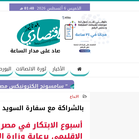
الخميس 6 أغسطس 2026
01:40 مـ
اقتصاد على مدار الساعة
الأخبار
ثورة الاتصالات
البورص
” سامسونج إلكترونيكس مصر ” تتعاون مع ويجز وLege-Cy في أحدث حملاتها للترو
الابداع
2025-09-04 12:25:46
بالشراكة مع سفارة السويد بالق
الإقليمي برعاية وزارة ال