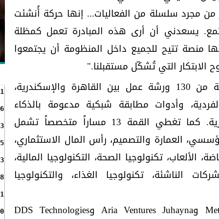
من مجرد سلسلة من الفعاليات... إنها حركة أُنشئت
مع. يسعدني أن أرى هذه المبادرة تعمل كمظلة
نها منصة تتيح للجميع داخل المنظومة أن يجتمعوا
وح الابتكار التي تُشكّل مستقبلنا."
وتتضمن قمة تكني برامج شاملة من 130 ورشة عمل بين القاهرة والإسكندرية،
1
لفردية، وأدوات مطابقة شبكية مدعومة بالذكاء
6
الاصطناعي، وفعاليات ليلية حصرية. كما تغطي القمة 13 مساراً متخصصاً تشمل
3
المؤسسي، العمارة والتصميم، رأس المال الاستثماري،
5
ياضة، الألعاب، تكنولوجيا الصحة، التكنولوجيا المالية،
3
ركات الناشئة، تكنولوجيا الغذاء، والتكنولوجيا
8
1
ومن أبرز الشركاء هذا العام Meta وAria Ventures Juhayna وDDS Technologies
0