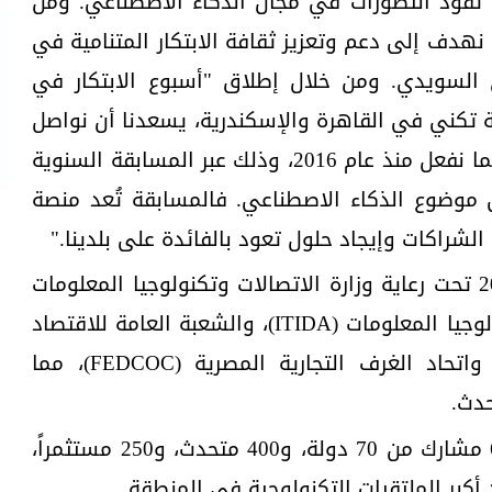
إريكسون وسمارت آي وSöderhub تقود التطورات في مجال الذكاء الاصطناعي. ومن
نهدف إلى دعم وتعزيز ثقافة الابتكار المتنامية في
 السويدي. ومن خلال إطلاق "أسبوع الابتكار في
 تكني في القاهرة والإسكندرية، يسعدنا أن نواصل
دعم قمة تكني في الإسكندرية كما نفعل منذ عام 2016، وذلك عبر المسابقة السنوية
لى موضوع الذكاء الاصطناعي. فالمسابقة تُعد منصة
ء الشراكات وإيجاد حلول تعود بالفائدة على بلدينا."
يقام أسبوع الابتكار في مصر 2025 تحت رعاية وزارة الاتصالات وتكنولوجيا المعلومات
(MCIT)، وهيئة تنمية صناعة تكنولوجيا المعلومات (ITIDA)، والشعبة العامة للاقتصاد
الرقمي والتكنولوجيا (DETGD)، واتحاد الغرف التجارية المصرية (FEDCOC)، مما
حدث.
وسيجمع الأسبوع أكثر من 60,000 مشارك من 70 دولة، و400 متحدث، و250 مستثمراً،