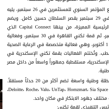
ينطلق أسبوع الابتكار في مصر مع المؤتمر السنوي للمستثمرين في 26 سبتمبر، يليه
حفل الافتتاح الرسمي بالقاهرة في 29 سبتمبر بقصر السلطان حسين كامل. ويضم
البرنامج مجموعة من الفعاليات الرئيسية المميزة، من بينها Capital Connect الذي
تنظمه Alex Angels في 29 سبتمبر، ثم قمة تكني القاهرة في 30 سبتمبر، وفعالية
"Biofuel: Science of Healing" في 1 أكتوبر، وهي فعالية متخصصة في الرعاية الصحية
. وتُختتم الفعاليات بقمة تكني الإسكندرية في
أكتوبر بمكتبة الإسكندرية، مستقطبة جمهوراً واسعاً من داخل مصر
طنية.
ويمثل أسبوع الابتكار في مصر مظلة وطنية واسعة تضم أكثر من 20 حدثاً مستقلاً.
وتنظم هذه الفعاليات جهات مثل Deloitte، Roche، Valu، UnTap، Homzmart، Sia Space،
مختلف جهود الابتكار في مكان واحد.
يس التنفيذي لقمة تكني: