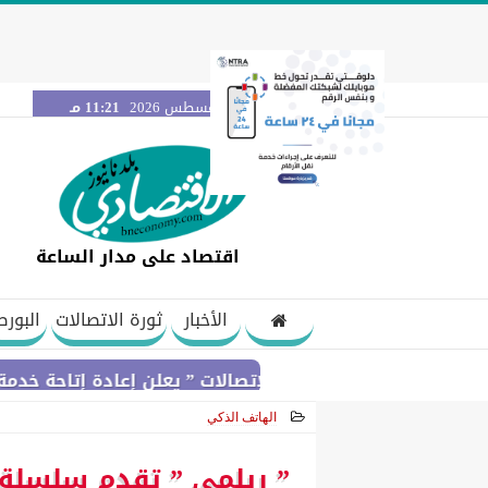
الخميس 6 أغسطس 2026
11:21 مـ
اقتصاد على مدار الساعة
الأخبار
ثورة الاتصالات
البورص
ومي لتنظيم الاتصالات ” يعلن إعادة إتاحة خدمة «أرقامي» عبر تطبيق My NTRA بحل فني مؤقت لحين ا
الهاتف الذكي
2026-06-10 18:24:54