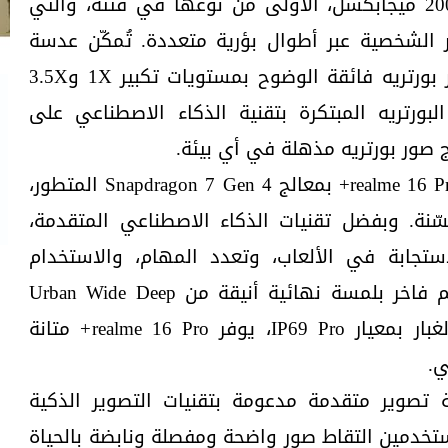
الرئيسية للصور الشخصية بدقة 200 ميجابكسل، الأولى من نوعها في فئته، والتي
ر الشخصية عبر أطوال بؤرية متعددة. تُمكّن عدسة
المنظار المتطورة من التقاط صور بورتريه فائقة الوضوح بمستويات تكبير 1X و3.5X
ة البورتريه المبتكرة بتقنية الذكاء الاصطناعي على
 صور بورتريه مذهلة في أي بيئة.
إلى جانب التصوير، يتميز هاتف realme 16 Pro+ بمعالج Snapdragon 7 Gen 4 المتطور،
حسّنة. وبفضل تقنيات الذكاء الاصطناعي المتقدمة،
جابة في الألعاب، وتعدد المهام، والاستخدام
اليومي. كما يتميز الجهاز بتصميم فاخر بلمسة نهائية أنيقة من Urban Wide Deep
Matte. وبفضل مقاومته للماء والغبار بمعيار IP69 Pro، يوفر realme 16 Pro+ متانة
ي.
ف realme 16 Pro تجربة تصوير متقدمة مدعومة بتقنيات التصوير الذكية
ستخدمين التقاط صور واضحة ومفصلة ونابضة بالحياة