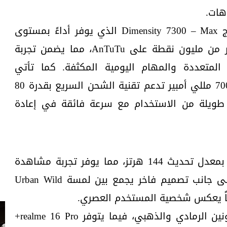
هات.
ويعتمد realme 16 Pro على معالج Dimensity 7300 – Max الذي يوفر أداءً بمستوى
الهواتف الرائدة، مع تحقيق أكثر من مليون نقطة على AnTuTu، مما يضمن تجربة
لمتعددة والمهام اليومية المكثفة. كما تأتي
السلسلة ببطارية ضخمة بسعة 7000 مللي أمبير تدعم تقنية الشحن السريع بقدرة 80
طويلة من الاستخدام مع سرعة فائقة في إعادة
كما تتميز السلسة بشاشة رائدة بمعدل تحديث 144 هرتز، مما يوفر تجربة مشاهدة
وتصفح أكثر سلاسة واستجابة، إلى جانب تصميم فاخر يجمع بين لمسة Urban Wild
وتتوفر نسخة realme 16 Pro باللونين الرمادي والذهبي، فيما يتوفر realme 16 Pro+