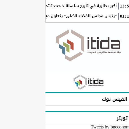
أكبر بطارية في تاريخ سلسلة vivo Y تشعل المنافسة في مصر مع إطلاق vivo Y500
13:5
”رئيس مجلس القضاء الأعلى” يتعاون مع ”الهيئة القومية للبريد ” 
01:1
الفيس بوك
تويتر
Tweets by bnecono