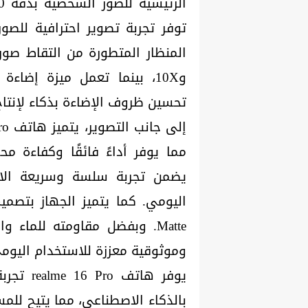
توفر تجربة تصوير احترافية للصو
و10X، بينما تعمل ميزة إضاء
تحسين ظروف الإضاءة بذكاء لإنتاج
مما يوفر أداءً فائقًا وكفاءة م
يضمن تجربة سلسة وسريعة الاست
وموثوقية معززة للاستخدام اليوم
يوفر هات
بالذكاء الاصطناعي، مما يتيح للم