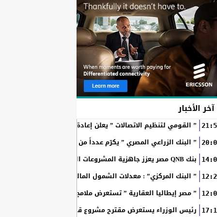
آخر الأخبار
” القومي لتنظيم الاتصالات ” يعلن إعادة إتاحة خدمة «أرقامي» عبر تطبيق My NTRA ب
21:5
” البنك الزراعي المصري ” يكرّم عدداً من موظفيه المتميزين لتحق
20:0
بنك QNB مصر يعزز جاهزية المشروعات الصغيرة والمتوسطة للنمو والتوسع من خلال برنامج أبطال المشروعات الصغيرة...
14:0
” البنك المركزي” : معدلات الشمول المالي تواصل ارتفاعها 79% من المواطنين يمتلكون حسابات نشطة...
12:2
” مصر إيطاليا العقارية ” تستعرض ملامح “سولاري” التي تتشكل على أرض
12:0
رئيس الوزراء يستعرض مقترح مشروع قانون الاتحاد المصري للمطور
17:1