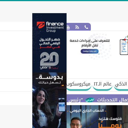
الذكي
عالم الـIT
ميكروسكوب
”رئيس مجلس القضاء الأعلى” يتعاون مع ”الهيئة ال