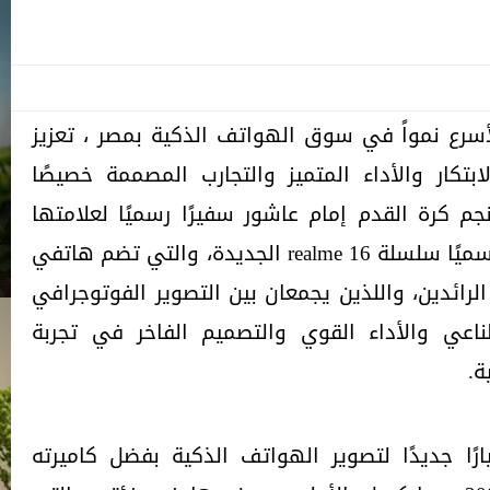
لأسرع نمواً في سوق الهواتف الذكية بمصر ، تعزيز
تكار والأداء المتميز والتجارب المصممة خصيصًا
نجم كرة القدم إمام عاشور سفيرًا رسميًا لعلامتها
التجارية في مصر، أطلقت ريلمي رسميًا سلسلة realme 16 الجديدة، والتي تضم هاتفي
realme 16 Pr + و realme 16 pro الرائدين، واللذين يجمعان بين التصوير الفوتوجرافي
ناعي والأداء القوي والتصميم الفاخر في تجربة
ة.
 realme 16 Pro+ معيارًا جديدًا لتصوير الهواتف الذكية بفضل كاميرته