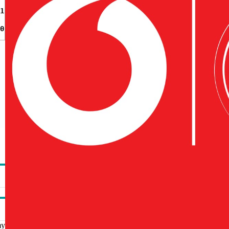
1
0
my