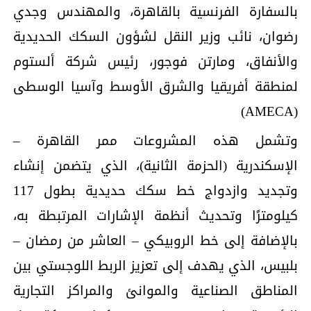
بالسفارة الفرنسية بالقاهرة، والمهندس وجدي
رضوان، نائب وزير النقل لشؤون السكك الحديدية
والأنفاق، ومارتن فوجور، رئيس شركة ألستوم
لمنطقة أفريقيا والشرق الأوسط وآسيا الوسطى
(AMECA)
وتشمل هذه المشروعات ممر القاهرة –
الإسكندرية (الحزمة الثانية)، الذي يتضمن إنشاء
وتجديد وازدواج خط سكك حديدية بطول 117
كيلومترًا وتحديث أنظمة الإشارات المرتبطة به،
بالإضافة إلى خط الروبيكي – العاشر من رمضان –
بلبيس، الذي يهدف إلى تعزيز الربط اللوجستي بين
المناطق الصناعية والموانئ والمراكز التجارية