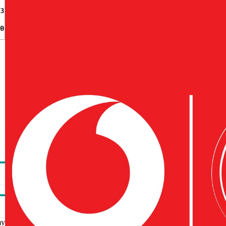
3
0
my