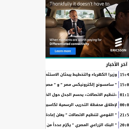
آخر الأخبار
وزيرا الكهرباء والتخطيط يبحثان الاستثمارات والشراكات وتمويل م
15:4
” سامسونج إلكترونيكس مصر ” و ” مصر للطيران ” يجددان شراكته
15:0
«تنظيم الاتصالات» يحسم الجدل حول الخطوط المسجلة بأسماء ال
01:1
RAKICT تعلن عن شراكة استراتيجية مع MCS لإطلاق محفظة التدريب الرسمية لكاسبرسكي
00:0
” القومي لتنظيم الاتصالات ” يعلن إعادة إتاحة خدمة «أرقامي» عبر تطبيق My NTRA ب
21:5
” البنك الزراعي المصري ” يكرّم عدداً من موظفيه المتميزين لتحق
20:0