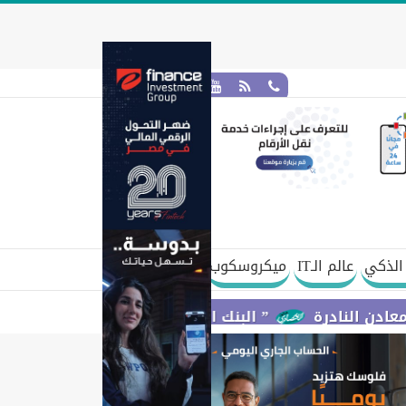
الذكي
عالم الـIT
ميكروسكوب
ة
” البنك المركزي” : معدلات الشمول المالي تواصل ارتفاعها 79% من المواطنين يمتلكون حسابات نشطة تمكنهم من إج