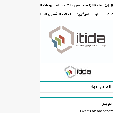
بنك QNB مصر يعزز جاهزية المشروعات الصغيرة والمتوسطة للنمو والتوسع من خلال برنامج أبطال المشروعات الصغيرة...
14:0
” البنك المركزي” : معدلات الشمول المالي تواصل ارتفاعها 79% من المواطنين يمتلكون حسابات نشطة...
12:2
الفيس بوك
تويتر
Tweets by bnecono