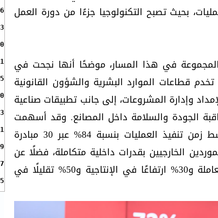
ليات، بحيث تصبح التكنولوجيا جزءًا من دورة العمل
6
3
0
المجموعة في هذا المسار، موضحًا أنها نجحت في
1
طبيقًا ومنتجًا تخدم قطاعات الموارد البشرية والشؤون القانونية
5
مداد وإدارة المشروعات، إلى جانب تطبيقات صناعية
0
اقبة الجودة والسلامة داخل المصانع. وقد أسهمت
3
هذه التطبيقات في خفض متوسط زمن تنفيذ العمليات بنسبة 84% عبر 30 مبادرة
1
9
وردين الخارجيين بقدرات داخلية متكاملة، فضلًا عن
7
47% تحسنًا في كفاءة القوى العاملة و30% ارتفاعًا في الإنتاجية و50% تقليلًا في
5