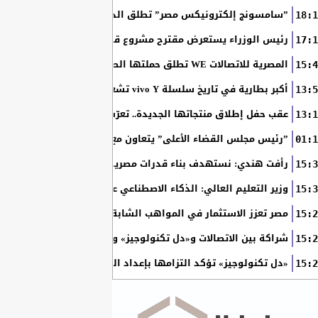
”سامسونج إلكترونيكس مصر” تطلق الدورة الثامنة من برنامج ”سام
18:1
رئيس الوزراء يستعرض مقترح مشروع قانون الاتحاد المصري للمطور
17:1
المصرية للاتصالات WE تطلق حملتها الصيفية بعروض حصرية وجوائز نقدية تصل إلى مليوني جنيه
15:4
أكبر بطارية في تاريخ سلسلة vivo Y تشعل المنافسة في مصر مع إطلاق vivo Y500
13:5
عقب حفل إطلاق منتجاتها الجديدة.. تعرّف على أحدث شاشات سا
13:1
”رئيس مجلس القضاء الأعلى” يتعاون مع ”الهيئة القومية للبريد ” 
01:1
رأفت هندي: نستهدف بناء قدرات مصرية تطور حلولًا للذكاء الاصطنا
15:3
وزير التعليم العالي: الذكاء الاصطناعي عنصر رئيسي في تحويل الجام
15:3
مصر تعزز الاستثمار في المواهب الشابة لدعم مستقبل الذكاء الاصطناعي......2710 طلاب استفادوا من مبادرة
15:2
شراكة بين الاتصالات و«دل تكنولوجيز» و«أسترازينيكا مصر» لتوظي
15:2
«دل تكنولوجيز» تؤكد التزامها بإعداد الجيل المقبل من قادة الذك
15:2