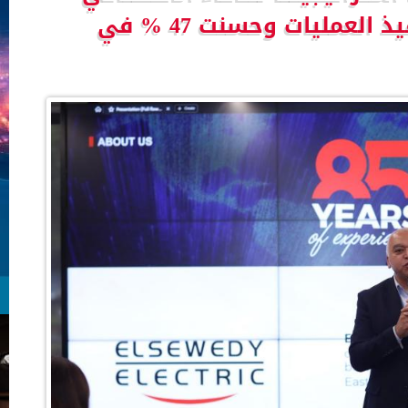
خفضت 84% من زمن تنفيذ العمليات وحسنت 47 % في