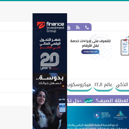
الذكي
عالم الـIT
ميكروسكوب
«دل تكنولوجيز» تؤكد التزامها بإعداد الجيل المقب