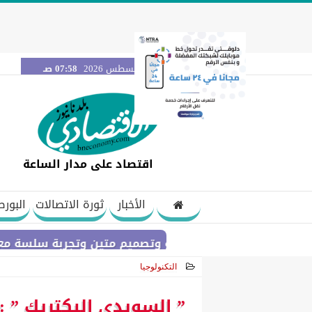
الخميس 6 أغسطس 2026
07:58 صـ
اقتصاد على مدار الساعة
الأخبار
ثورة الاتصالات
البورص
بطارية عملاقة وتصميم متين وتجربة سلسة مع التطبيقات.. لماذا يُعد HUAWEI nova 15 Max الخيار المثا
التكنولوجيا
2026-07-01 23:03:22
” السويدى إليكتريك ” : 