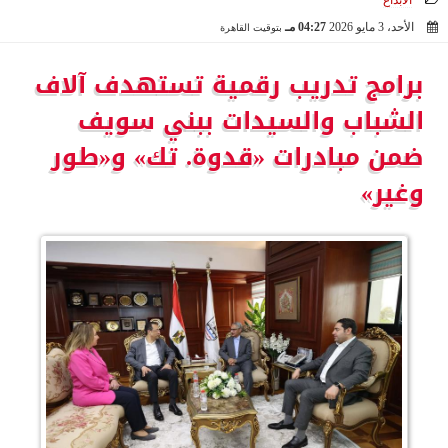
الابداع
الأحد، 3 مايو 2026
04:27 مـ
بتوقيت القاهرة
2026-05-03 16:27:57
برامج تدريب رقمية تستهدف آلاف
الشباب والسيدات ببني سويف
ضمن مبادرات «قدوة. تك» و«طور
وغير»