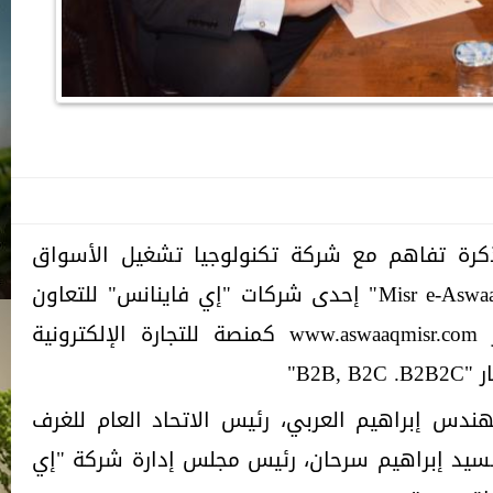
ذكرة تفاهم مع شركة تكنولوجيا تشغيل الأسواق
الإلكترونية "إي أسواق مصر" "Misr e-Aswaaq" إحدى شركات "إي فاينانس" للتعاون
فى تشغيل منصة أسواق مصر www.aswaaqmisr.com كمنصة للتجارة الإلكترونية
B2B"
دس إبراهيم العربي، رئيس الاتحاد العام للغرف
السيد إبراهيم سرحان، رئيس مجلس إدارة شركة "إي