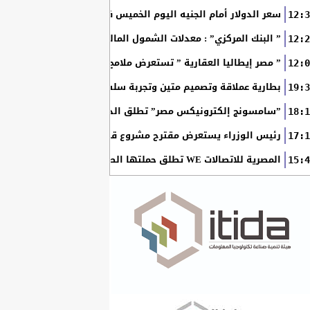
سعر الدولار أمام الجنيه اليوم الخميس في البنوك المصرية
12:3
” البنك المركزي” : معدلات الشمول المالي تواصل ارتفاعها 79% من المواطنين يمتلكون حسابات نشطة...
12:2
” مصر إيطاليا العقارية ” تستعرض ملامح “سولاري” التي تتشكل على أرض
12:0
بطارية عملاقة وتصميم متين وتجربة سلسة مع التطبيقات.. لماذا يُعد HUAWEI nova 15 Max الخيار المثال
19:3
”سامسونج إلكترونيكس مصر” تطلق الدورة الثامنة من برنامج ”سام
18:1
رئيس الوزراء يستعرض مقترح مشروع قانون الاتحاد المصري للمطور
17:1
المصرية للاتصالات WE تطلق حملتها الصيفية بعروض حصرية وجوائز نقدية تصل إلى مليوني جنيه
15:4