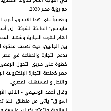
في التوجه العام للدولة المصرية
مع رؤية مصر 2030.
وتعقيباً على هذا الاتفاق، أعرب
فاينانس" المالكة لشركة "إي أسو
العام للغرف التجارية وشعبه المخت
بين الجانبين، حيث تهدف مذكرة ا
تدعم التجارة والصناعة في مصر 
خطوة على طريق التحول الرقمى ال
مصر كمنصة التجارة الإلكترونىة ال
والتجار والمستهلك المصري.
وقال أحمد الوسيمي - النائب الأ
أسواق" يأتي من منطلق أنها تمتلك
العالمية وتتمتع بخبرات واسعة ف