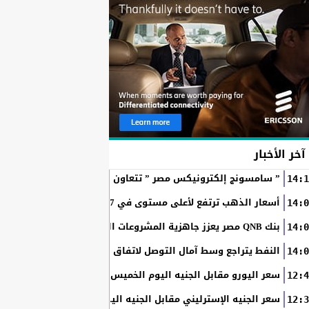
آخر الأخبار
” سامسونج إلكترونيكس مصر ” تتعاون مع ويجز وLege-Cy في أحدث حملاتها للترويج لسلسلة Galaxy...
14:1
أسعار الذهب ترتفع لأعلى مستوى في 7 أسابيع بدعم آمال فتح مضيق هرمز
14:0
بنك QNB مصر يعزز جاهزية المشروعات الصغيرة والمتوسطة للنمو والتوسع من خلال برنامج أبطال المشروعات الصغيرة...
14:0
النفط يتراجع وسط آمال التوصل لاتفاق بين أمريكا وإيران
14:0
سعر اليورو مقابل الجنيه اليوم الخميس في البنوك المصرية
12:4
سعر الجنيه الإسترليني مقابل الجنيه اليوم الخميس في البنوك ال
12:3