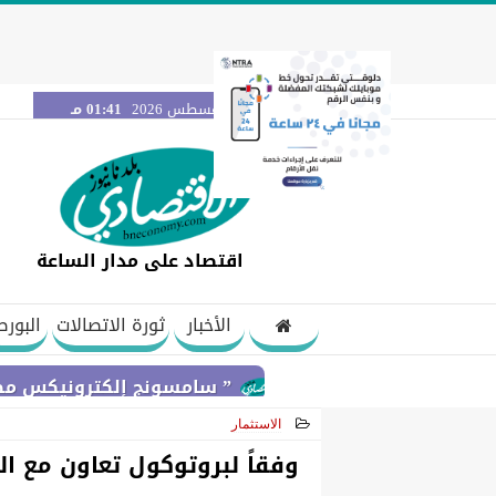
الخميس 6 أغسطس 2026
01:41 مـ
اقتصاد على مدار الساعة
الأخبار
ثورة الاتصالات
البورص
” سامسونج إلكترونيكس مصر ” تتعاون مع ويجز وLege-Cy في أحدث حملاتها للترويج لس
الاستثمار
2021-02-02 20:11:06
وفقاً لبروتوكول تعاون مع الغ