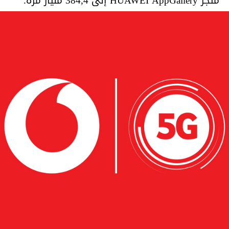
متجر HUAWEI AppGallery إلى 384,4 مليار مرة.