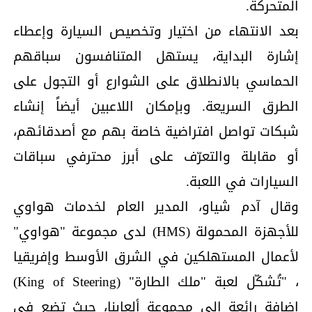
المتحركة.
بعد الانتهاء من اختيار وتخصيص السيارة وإعطاء
إشارة البداية، يستهل المتنافسون سباقهم
الحماسي بالانطلاق على الشوارع أو التجول على
الطرق السريعة. وبإمكان اللاعبين أيضاً إنشاء
شبكات تواصل افتراضية خاصة بهم مع أصدقائهم،
أو مقابلة والتعرّف على أبرز محترفي سباقات
السيارات في اللعبة.
وقال آدم شياو، المدير العام لخدمات هواوي
للأجهزة المحمولة (HMS) لدى مجموعة "هواوي"
لأعمال المستهلكين في الشرق الأوسط وإفريقيا
، "تُشكّل لعبة "ملك الطارة" (King of Steering)
إضافة رائعة إلى مجموعة ألعابنا، حيث تضع في