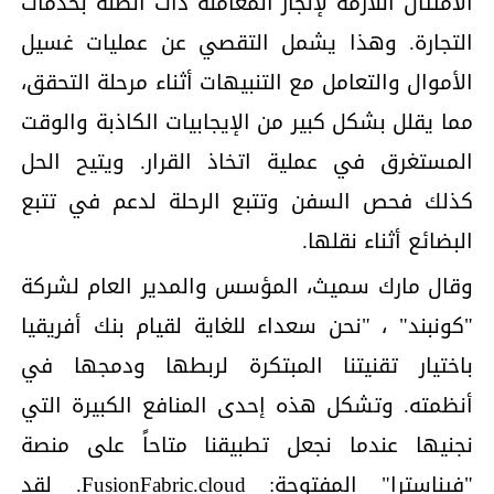
الامتثال اللازمة لإنجاز المعاملة ذات الصلة بخدمات
التجارة. وهذا يشمل التقصي عن عمليات غسيل
الأموال والتعامل مع التنبيهات أثناء مرحلة التحقق،
مما يقلل بشكل كبير من الإيجابيات الكاذبة والوقت
المستغرق في عملية اتخاذ القرار. ويتيح الحل
كذلك فحص السفن وتتبع الرحلة لدعم في تتبع
البضائع أثناء نقلها.
وقال مارك سميث، المؤسس والمدير العام لشركة
"كونبند" ، "نحن سعداء للغاية لقيام بنك أفريقيا
باختيار تقنيتنا المبتكرة لربطها ودمجها في
أنظمته. وتشكل هذه إحدى المنافع الكبيرة التي
نجنيها عندما نجعل تطبيقنا متاحاً على منصة
"فيناسترا" المفتوحة: FusionFabric.cloud. لقد