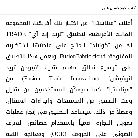
كتب
أحمد حسان عامر
أعلنت "فيناسترا" عن اختيار بنك أفريقيا، المجموعة
المالية الأفريقية، لتطبيق "تريد إيه آي" TRADE
AI من "كونبند" المتاح على منصتها الابتكارية
المفتوحة: FusionFabric.cloud. ويعمل هذا التطبيق
على توسيع نطاق مهام تقنية "فيوجن تريد
انوفيشن" (Fusion Trade Innovation) من
"فيناسترا"، كما سيمكّن المستخدمين من تقليل
وقت التحقق من المستندات وإجراءات الامتثال.
وفضلاً عن ذلك، سيساعد التطبيق في إنجاز عمليات
تمويل التجارة رقمياً باستخدام خصائص التعرف
الضوئي على الحروف (OCR) ومعالجة اللغة