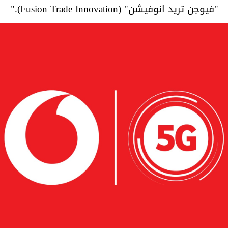
"فيوجن تريد انوفيشن" (Fusion Trade Innovation)."