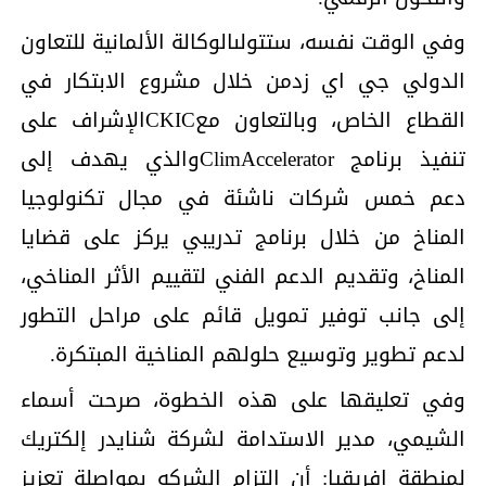
وفي الوقت نفسه، ستتولىالوكالة الألمانية للتعاون
الدولي جي اي زدمن خلال مشروع الابتكار في
القطاع الخاص، وبالتعاون معCKICالإشراف على
تنفيذ برنامج ClimAcceleratorوالذي يهدف إلى
دعم خمس شركات ناشئة في مجال تكنولوجيا
المناخ من خلال برنامج تدريبي يركز على قضايا
المناخ، وتقديم الدعم الفني لتقييم الأثر المناخي،
إلى جانب توفير تمويل قائم على مراحل التطور
لدعم تطوير وتوسيع حلولهم المناخية المبتكرة.
وفي تعليقها على هذه الخطوة، صرحت أسماء
الشيمي، مدير الاستدامة لشركة شنايدر إلكتريك
لمنطقة إفريقيا: أن التزام الشركه بمواصلة تعزيز