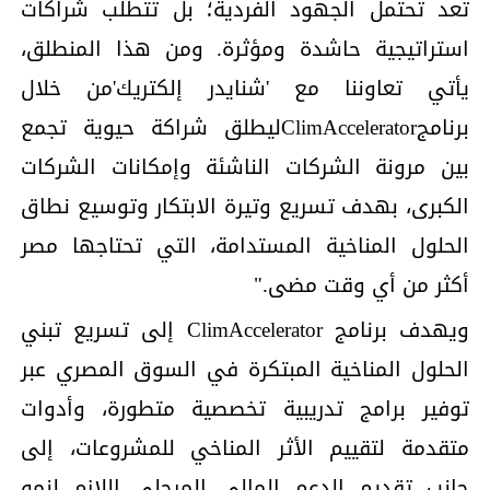
تعد تحتمل الجهود الفردية؛ بل تتطلب شراكات
استراتيجية حاشدة ومؤثرة. ومن هذا المنطلق،
يأتي تعاوننا مع 'شنايدر إلكتريك'من خلال
برنامجClimAcceleratorليطلق شراكة حيوية تجمع
بين مرونة الشركات الناشئة وإمكانات الشركات
الكبرى، بهدف تسريع وتيرة الابتكار وتوسيع نطاق
الحلول المناخية المستدامة، التي تحتاجها مصر
أكثر من أي وقت مضى."
ويهدف برنامج ClimAccelerator إلى تسريع تبني
الحلول المناخية المبتكرة في السوق المصري عبر
توفير برامج تدريبية تخصصية متطورة، وأدوات
متقدمة لتقييم الأثر المناخي للمشروعات، إلى
جانب تقديم الدعم المالي المرحلي اللازم لنمو