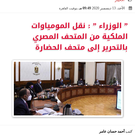
الأخبار
الأحد، 13 ديسمبر 2020
09:49 مـ
بتوقيت القاهرة
2020-12-13 21:49:28
” الوزراء ” : نقل المومياوات
الملكية من المتحف المصري
بالتحرير إلى متحف الحضارة
كتب
أحمد حسان عامر