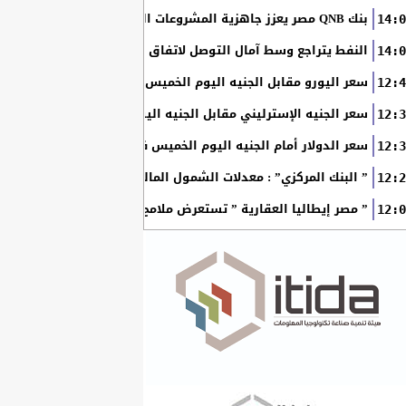
بنك QNB مصر يعزز جاهزية المشروعات الصغيرة والمتوسطة للنمو والتوسع من خلال برنامج أبطال المشروعات الصغيرة...
14:0
النفط يتراجع وسط آمال التوصل لاتفاق بين أمريكا وإيران
14:0
سعر اليورو مقابل الجنيه اليوم الخميس في البنوك المصرية
12:4
سعر الجنيه الإسترليني مقابل الجنيه اليوم الخميس في البنوك ال
12:3
سعر الدولار أمام الجنيه اليوم الخميس في البنوك المصرية
12:3
” البنك المركزي” : معدلات الشمول المالي تواصل ارتفاعها 79% من المواطنين يمتلكون حسابات نشطة...
12:2
” مصر إيطاليا العقارية ” تستعرض ملامح “سولاري” التي تتشكل على أرض
12:0