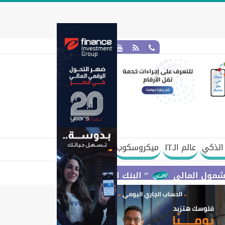
الذكي
عالم الـIT
ميكروسكوب
” البنك المركزي” : معدلات الشمول المالي تواصل ارتفاعها 79% من المواطنين يمتلكون حسابات نشطة تمكنهم من إجراء 