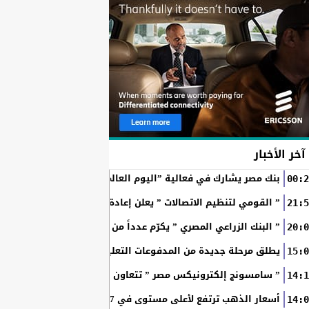
آخر الأخبار
بنك مصر يشارك في فعالية ”اليوم العالمي للشباب” ويقدم العديد 
00:2
” القومي لتنظيم الاتصالات ” يعلن إعادة إتاحة خدمة «أرقامي» عبر تطبيق My NTRA ب
21:5
” البنك الزراعي المصري ” يكرّم عدداً من موظفيه المتميزين لتحق
20:0
SchoolPay يطلق مرحلة جديدة من المدفوعات التعليمية الرقمية.. سداد ا
15:0
” سامسونج إلكترونيكس مصر ” تتعاون مع ويجز وLege-Cy في أحدث حملاتها للترويج لسلسلة Galaxy...
14:1
أسعار الذهب ترتفع لأعلى مستوى في 7 أسابيع بدعم آمال فتح مضيق هرمز
14:0