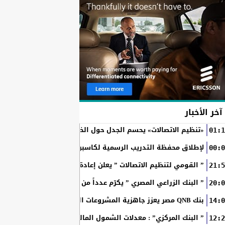
آخر الأخبار
«تنظيم الاتصالات» يحسم الجدل حول الخطوط المسجلة بأسماء ال
01:1
RAKICT تعلن عن شراكة استراتيجية مع MCS لإطلاق محفظة التدريب الرسمية لكاسبرسكي
00:0
” القومي لتنظيم الاتصالات ” يعلن إعادة إتاحة خدمة «أرقامي» عبر تطبيق My NTRA ب
21:5
” البنك الزراعي المصري ” يكرّم عدداً من موظفيه المتميزين لتحق
20:0
بنك QNB مصر يعزز جاهزية المشروعات الصغيرة والمتوسطة للنمو والتوسع من خلال برنامج أبطال المشروعات الصغيرة...
14:0
” البنك المركزي” : معدلات الشمول المالي تواصل ارتفاعها 79% من المواطنين يمتلكون حسابات نشطة...
12:2