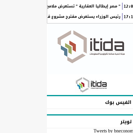
” مصر إيطاليا العقارية ” تستعرض ملامح “سولاري” التي تتشكل على أرض
12:0
رئيس الوزراء يستعرض مقترح مشروع قانون الاتحاد المصري للمطور
17:1
الفيس بوك
تويتر
Tweets by bnecono