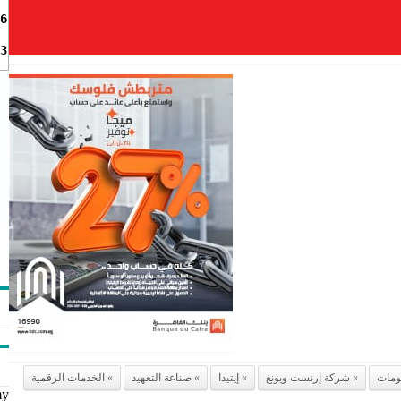
6
3
لومات
شركة إرنست ويونغ
إيتيدا
صناعة التعهيد
الخدمات الرقمية
my