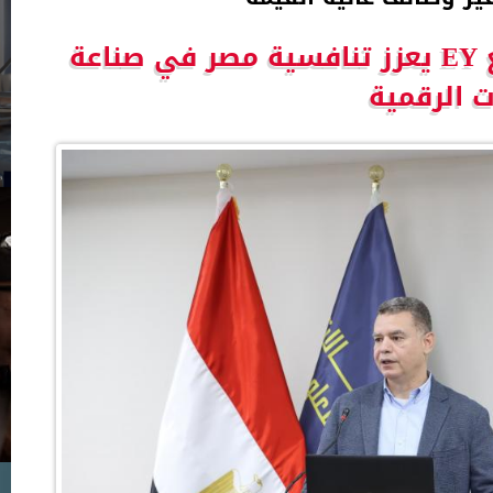
” أحمد الظاهر ” : توسع EY يعزز تنافسية مصر في صناعة
 الرقمية